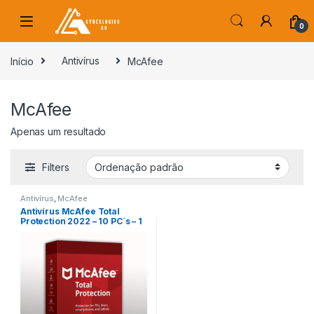
Skip to navigation
Skip to content
0
s
Início
Antivírus
McAfee
McAfee
Apenas um resultado
Filters
Antivírus
,
McAfee
Antivírus McAfee Total
Protection 2022 – 10 PC´s – 1
Ano