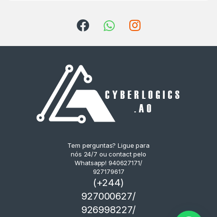
Tem perguntas? Ligue para
nós 24/7 ou contact pelo
Whatsapp! 940627171/
927179617
(+244)
927000627/
926998227/