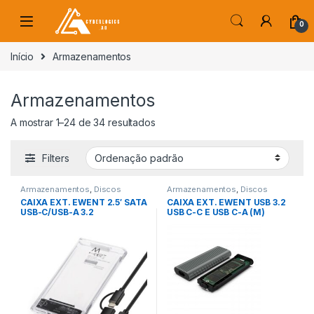
Skip to navigation
Skip to content
0
s
Início
Armazenamentos
Armazenamentos
A mostrar 1–24 de 34 resultados
Filters
Armazenamentos
,
Discos
Armazenamentos
,
Discos
Externos
Externos
CAIXA EXT. EWENT 2.5′ SATA
CAIXA EXT. EWENT USB 3.2
USB-C/USB-A 3.2
USB C-C E USB C-A (M)
TRANSPARENTE