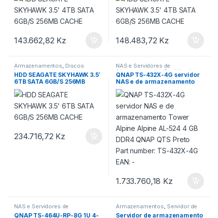
143.662,82
Kz
148.483,72
Kz
Armazenamentos
,
Discos
NAS e Servidores de
Internos
Armazenamento
,
Servidor de
HDD SEAGATE SKYHAWK 3.5′
QNAP TS-432X-4G servidor
armazenamento NAS
,
6TB SATA 6GB/S 256MB
NAS e de armazenamento
Servidores e Storage
CACHE
Tower Alpine Alpine AL-524
4 GB DDR4 QNAP QTS Preto
Part number: TS-432X-4G
EAN: –
234.716,72
Kz
1.733.760,18
Kz
NAS e Servidores de
Armazenamentos
,
Servidor de
Armazenamento
,
Servidor de
armazenamento NAS
QNAP TS-464U-RP-8G 1U 4-
Servidor de armazenamento
armazenamento NAS