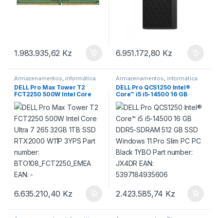
1.983.935,62
Kz
6.951.172,80
Kz
Armazenamentos
,
informática
Armazenamentos
,
informática
DELL Pro Max Tower T2
DELL Pro QCS1250 Intel®
FCT2250 500W Intel Core
Core™ i5 i5-14500 16 GB
Ultra 7 265 32GB 1TB SSD
DDR5-SDRAM 512 GB SSD
RTX2000 W11P 3YPS Part
Windows 11 Pro Slim PC PC
number:
Black 1YBO Part number:
BTO108_FCT2250_EMEA
JX4DR EAN: 5397184935606
EAN: –
6.635.210,40
Kz
2.423.585,74
Kz