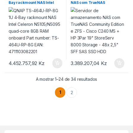
Bay rackmount NAS Intel
NAS com TrueNAS
Celeron N5105/N5095 quad-
Community Edition e ZFS –
core 8GB RAM onboard Part
Cisco C240 M5 + HP 3Par 19″
number: TS-464U-RP-8G
StoreServ 8000 Storage –
EAN: 4711103082201
48x 2,5″ SFF SAS SSD HDD
4.452.757,92
Kz
3.389.207,04
Kz
A mostrar 1–24 de 34 resultados
1
2