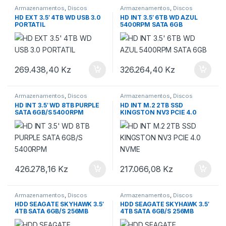
Armazenamentos
,
Discos
Armazenamentos
,
Discos
Externos
Internos
HD EXT 3.5′ 4TB WD USB 3.0
HD INT 3.5′ 6TB WD AZUL
PORTATIL
5400RPM SATA 6GB
269.438,40
Kz
326.264,40
Kz
Armazenamentos
,
Discos
Armazenamentos
,
Discos
Internos
Internos
HD INT 3.5′ WD 8TB PURPLE
HD INT M.2 2TB SSD
SATA 6GB/S 5400RPM
KINGSTON NV3 PCIE 4.0
NVME
426.278,16
Kz
217.066,08
Kz
Armazenamentos
,
Discos
Armazenamentos
,
Discos
Internos
Internos
HDD SEAGATE SKYHAWK 3.5′
HDD SEAGATE SKYHAWK 3.5′
4TB SATA 6GB/S 256MB
4TB SATA 6GB/S 256MB
CACHE
CACHE