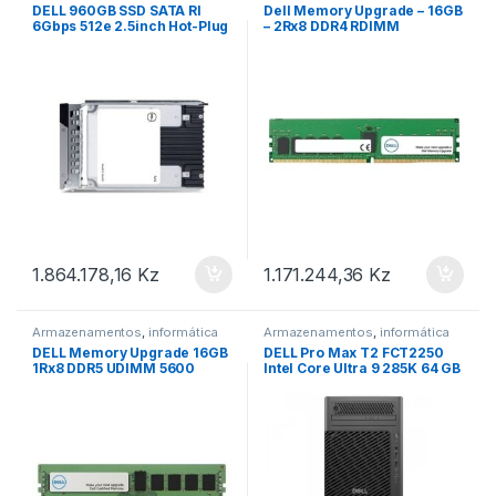
DELL 960GB SSD SATA RI
Dell Memory Upgrade – 16GB
6Gbps 512e 2.5inch Hot-Plug
– 2Rx8 DDR4 RDIMM
CK Part number: 345-BDRK
3200MHz Part number:
EAN: 5397184922873
AA799064 EAN:
5397184330401
1.864.178,16
Kz
1.171.244,36
Kz
Armazenamentos
,
informática
Armazenamentos
,
informática
DELL Memory Upgrade 16GB
DELL Pro Max T2 FCT2250
1Rx8 DDR5 UDIMM 5600
Intel Core Ultra 9 285K 64 GB
MT/s ECC Not Compatible
DDR5-SDRAM 1 TB SSD
with 4800 MT/s DIMMs Part
Windows 11 Pro Tower PC
number: AC958788 EAN:
Black 3YBO Part number:
5397184923153
FPT01 EAN: 5397184936917