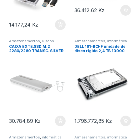
36.412,62
Kz
14.177,24
Kz
Armazenamentos
,
Discos
Armazenamentos
,
informática
Externos
CAIXA EXTE.SSD M.2
DELL 161-BCHF unidade de
2280/2260 TRANSC. SILVER
disco rígido 2,4 TB 10000
RPM 2.5″ SAS Part number:
161-BCHF EAN:
5397184878163
30.784,89
Kz
1.796.772,85
Kz
Armazenamentos
,
informática
Armazenamentos
,
informática