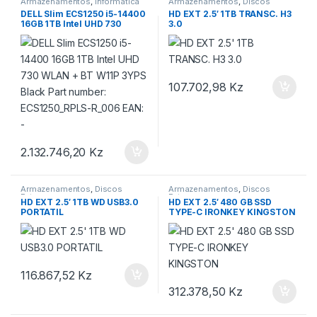
Armazenamentos
,
informática
Armazenamentos
,
Discos
Externos
DELL Slim ECS1250 i5-14400
HD EXT 2.5′ 1TB TRANSC. H3
16GB 1TB Intel UHD 730
3.0
WLAN + BT W11P 3YPS Black
Part number: ECS1250_RPLS-
R_006 EAN: –
107.702,98
Kz
2.132.746,20
Kz
Armazenamentos
,
Discos
Armazenamentos
,
Discos
Externos
Externos
HD EXT 2.5′ 1TB WD USB3.0
HD EXT 2.5′ 480 GB SSD
PORTATIL
TYPE-C IRONKEY KINGSTON
116.867,52
Kz
312.378,50
Kz