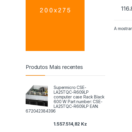
116
A mostrar
Produtos Mais recentes
Supermicro CSE-
LA25TQC-R609LP
computer case Rack Black
600 W Part number: CSE-
LA25TQC-R609LP EAN:
672042384396
1.557.514,82
Kz