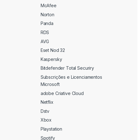
McAfee
Norton
Panda
RDS
AVG
Eset Nod 32
Kaspersky
Bitdefender Total Securiry
Subscrições e Licenciamentos
Microsoft
adobe Criative Cloud
Netflix
Dstv
Xbox
Playstation
Spotify