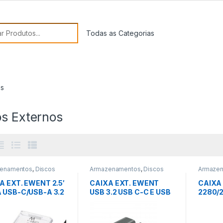
or:
os
os Externos
enamentos
,
Discos
Armazenamentos
,
Discos
Armaze
nos
Externos
Externo
A EXT. EWENT 2.5′
CAIXA EXT. EWENT
CAIXA
 USB-C/USB-A 3.2
USB 3.2 USB C-C E USB
2280/
NSPARENTE
C-A (M)
SILVER