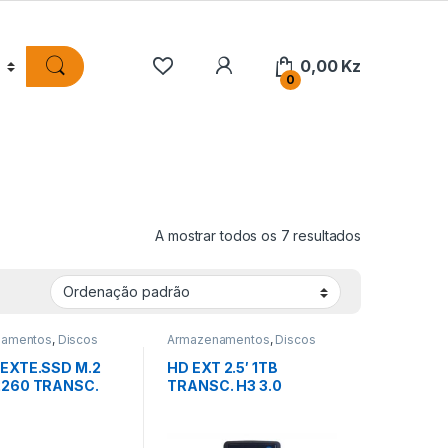
0,00
Kz
0
A mostrar todos os 7 resultados
namentos
,
Discos
Armazenamentos
,
Discos
s
Externos
 EXTE.SSD M.2
HD EXT 2.5′ 1TB
2260 TRANSC.
TRANSC. H3 3.0