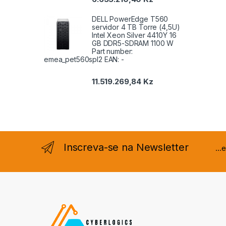
DELL PowerEdge T560
servidor 4 TB Torre (4,5U)
Intel Xeon Silver 4410Y 16
GB DDR5-SDRAM 1100 W
Part number:
emea_pet560spl2 EAN: -
11.519.269,84
Kz
Inscreva-se na Newsletter
..