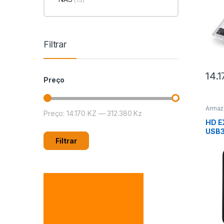
Filtrar
14.
Preço
Armaz
Preço:
14.170 KZ
—
312.380 Kz
Preço mínimo
Preço máximo
Exter
HD E
USB3
Filtrar