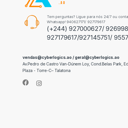
Tem perguntas? Ligue para nós 24/7 ou conta
Whatsapp! 940627171/ 927179617
(+244) 927000627/ 92699
927179617/927145751/ 955
vendas@cyberlogics.ao / geral@cyberlogics.ao
Av.Pedro de Castro Van-Dúnem Loy, Cond.Belas Park, Edi
Plaza - Torre-C– Talatona