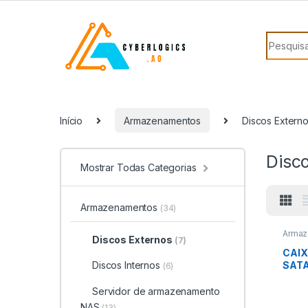
Skip to navigation
Skip to content
Search f
Início
Armazenamentos
Discos Extern
Disc
Mostrar Todas Categorias
Armazenamentos
(34)
Armaz
Discos Externos
(7)
Exter
CAIX
SATA
Discos Internos
(6)
TRA
Servidor de armazenamento
NAS
(13)