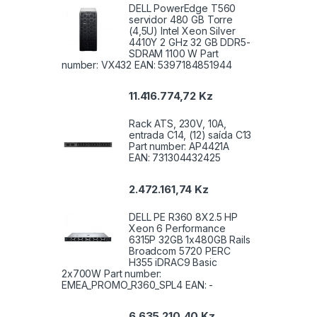
DELL PowerEdge T560
servidor 480 GB Torre
(4,5U) Intel Xeon Silver
4410Y 2 GHz 32 GB DDR5-
SDRAM 1100 W Part
number: VX432 EAN: 5397184851944
11.416.774,72
Kz
Rack ATS, 230V, 10A,
entrada C14, (12) saída C13
Part number: AP4421A
EAN: 731304432425
2.472.161,74
Kz
DELL PE R360 8X2.5 HP
Xeon 6 Performance
6315P 32GB 1x480GB Rails
Broadcom 5720 PERC
H355 iDRAC9 Basic
2x700W Part number:
EMEA_PROMO_R360_SPL4 EAN: -
6.635.210,40
Kz