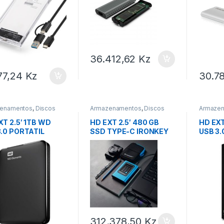
36.412,62
Kz
177,24
Kz
30.7
enamentos
,
Discos
Armazenamentos
,
Discos
Armaze
nos
Externos
Externo
XT 2.5′ 1TB WD
HD EXT 2.5′ 480 GB
HD EXT
.0 PORTATIL
SSD TYPE-C IRONKEY
USB 3.
KINGSTON
312.378,50
Kz