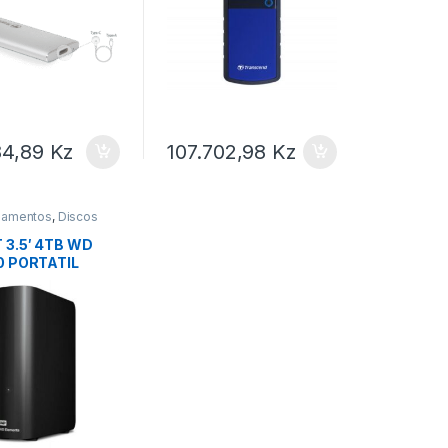
84,89
Kz
107.702,98
Kz
namentos
,
Discos
s
 3.5′ 4TB WD
0 PORTATIL