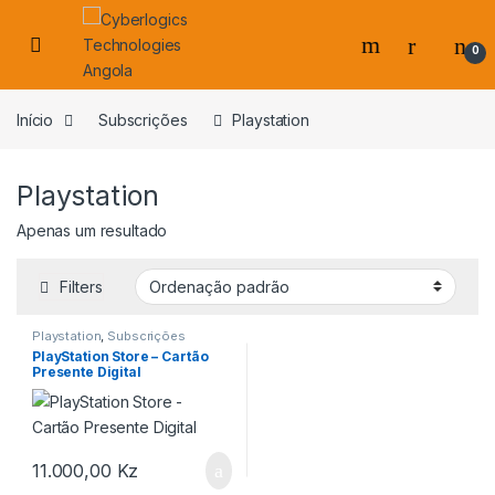
Skip to navigation
Skip to content
0
s
Início
Subscrições
Playstation
Playstation
Apenas um resultado
Filters
Playstation
,
Subscrições
PlayStation Store – Cartão
Presente Digital
11.000,00
Kz