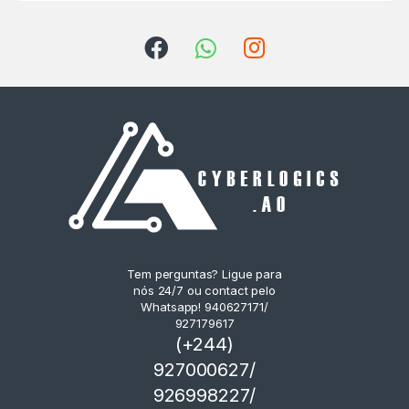
Tem perguntas? Ligue para
nós 24/7 ou contact pelo
Whatsapp! 940627171/
927179617
(+244)
927000627/
926998227/