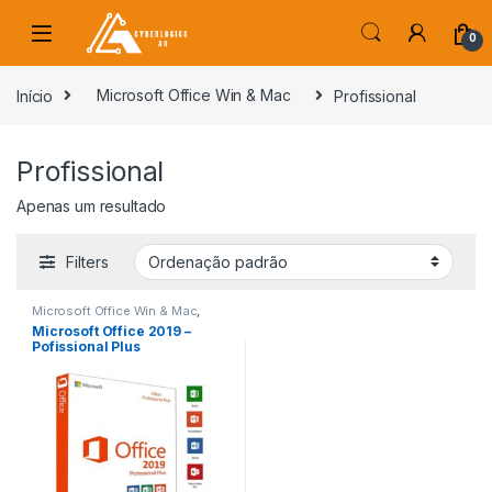
Skip to navigation
Skip to content
0
s
Início
Microsoft Office Win & Mac
Profissional
Profissional
Apenas um resultado
Filters
Microsoft Office Win & Mac
,
Profissional
Microsoft Office 2019 –
Pofissional Plus