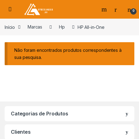
Skip to navigation
Skip to content
0
s
Início
Marcas
Hp
HP All-in-One
Não foram encontrados produtos correspondentes à
sua pesquisa.
Categorias de Produtos
Clientes