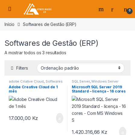
Skip to navigation
Skip to content
0
s
Início
Softwares de Gestão (ERP)
Softwares de Gestão (ERP)
A mostrar todos os 3 resultados
Filters
adobe Criative Cloud
,
Softwares
SQL Server
,
Windows Server
de Gestão (ERP)
Adobe Creative Cloud de 1
Microsoft SQL Server 2019
mês
Standard – licença – 16 cores
– Com MS Windows S
17.000,00
Kz
1.420.316,66
Kz