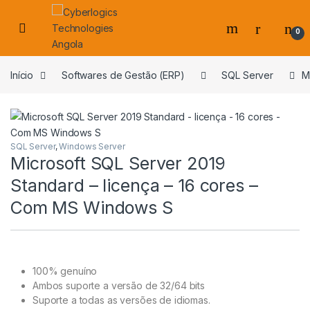
Skip to navigation
Skip to content
0
s
Início
Softwares de Gestão (ERP)
SQL Server
M
SQL Server
,
Windows Server
Microsoft SQL Server 2019
Standard – licença – 16 cores –
Com MS Windows S
100% genuíno
Ambos suporte a versão de 32/64 bits
Suporte a todas as versões de idiomas.