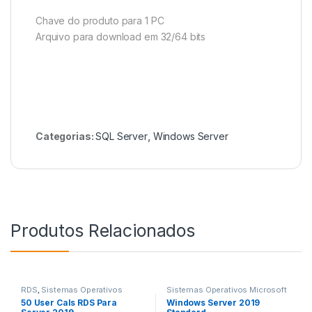
Chave do produto para 1 PC
Arquivo para download em 32/64 bits
Categorias:
SQL Server
,
Windows Server
Produtos Relacionados
RDS
,
Sistemas Operativos
Sistemas Operativos Microsoft
Microsoft Windows
,
Windows
Windows
,
Windows Server
50 User Cals RDS Para
Windows Server 2019
Server