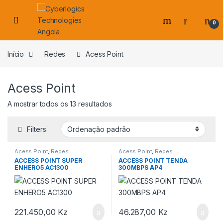
Skip to navigation
Skip to content
0
s
Início
Redes
Acess Point
Acess Point
A mostrar todos os 13 resultados
Filters
Acess Point
,
Redes
Acess Point
,
Redes
ACCESS POINT SUPER
ACCESS POINT TENDA
ENHERO5 AC1300
300MBPS AP4
221.450,00
Kz
46.287,00
Kz