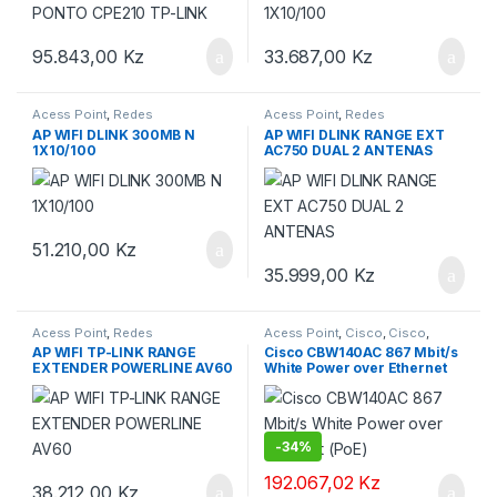
95.843,00
Kz
33.687,00
Kz
Acess Point
,
Redes
Acess Point
,
Redes
AP WIFI DLINK 300MB N
AP WIFI DLINK RANGE EXT
1X10/100
AC750 DUAL 2 ANTENAS
51.210,00
Kz
35.999,00
Kz
Acess Point
,
Redes
Acess Point
,
Cisco
,
Cisco
,
Cisco Access Points
,
Cisco
AP WIFI TP-LINK RANGE
Cisco CBW140AC 867 Mbit/s
Small Business
,
informática
,
EXTENDER POWERLINE AV60
White Power over Ethernet
Redes
(PoE)
-
34%
192.067,02
Kz
38.212,00
Kz