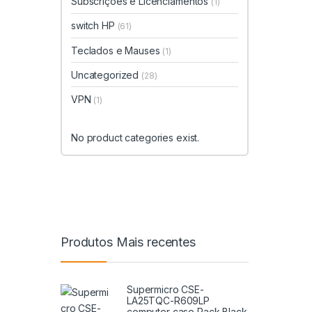
Subscrições e Licenciamentos
(1)
switch HP
(61)
Teclados e Mauses
(1)
Uncategorized
(28)
VPN
(1)
No product categories exist.
Produtos Mais recentes
Supermicro CSE-
LA25TQC-R609LP
computer case Rack Black