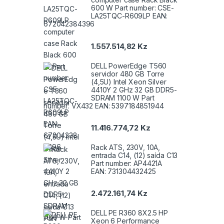
600 W Part number: CSE-
LA25TQC-R609LP EAN:
672042384396
1.557.514,82
Kz
DELL PowerEdge T560
servidor 480 GB Torre
(4,5U) Intel Xeon Silver
4410Y 2 GHz 32 GB DDR5-
SDRAM 1100 W Part
number: VX432 EAN: 5397184851944
11.416.774,72
Kz
Rack ATS, 230V, 10A,
entrada C14, (12) saída C13
Part number: AP4421A
EAN: 731304432425
2.472.161,74
Kz
DELL PE R360 8X2.5 HP
Xeon 6 Performance