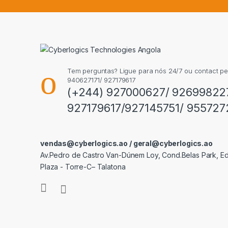
Tem perguntas? Ligue para nós 24/7 ou contact p
940627171/ 927179617
(+244) 927000627/ 92699822
927179617/927145751/ 955727
vendas@cyberlogics.ao / geral@cyberlogics.ao
Av.Pedro de Castro Van-Dúnem Loy, Cond.Belas Park, Edi
Plaza - Torre-C– Talatona