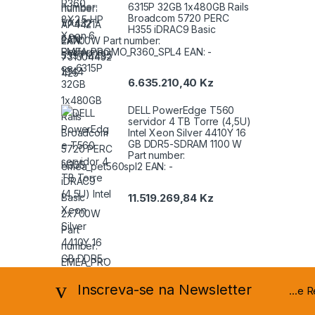
6315P 32GB 1x480GB Rails
Broadcom 5720 PERC
H355 iDRAC9 Basic
2x700W Part number:
EMEA_PROMO_R360_SPL4 EAN: -
6.635.210,40
Kz
DELL PowerEdge T560
servidor 4 TB Torre (4,5U)
Intel Xeon Silver 4410Y 16
GB DDR5-SDRAM 1100 W
Part number:
emea_pet560spl2 EAN: -
11.519.269,84
Kz
Inscreva-se na Newsletter
...e