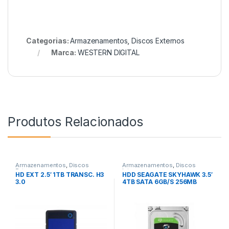
Categorias:
Armazenamentos
,
Discos Externos
Marca:
WESTERN DIGITAL
Produtos Relacionados
Armazenamentos
,
Discos
Armazenamentos
,
Discos
Externos
Internos
HD EXT 2.5′ 1TB TRANSC. H3
HDD SEAGATE SKYHAWK 3.5′
3.0
4TB SATA 6GB/S 256MB
CACHE