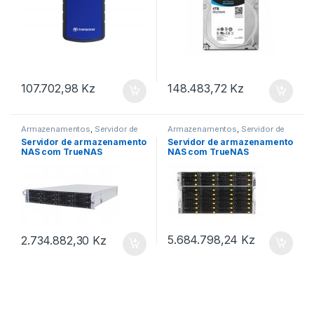
107.702,98
Kz
148.483,72
Kz
Armazenamentos
,
Servidor de
Armazenamentos
,
Servidor de
armazenamento NAS
armazenamento NAS
Servidor de armazenamento
Servidor de armazenamento
NAS com TrueNAS
NAS com TrueNAS
Community Edition e ZFS –
Community Edition e ZFS 57x
Supermicro CSE-829U
3,5″ – Supermicro CSE-829U
X10DRU-i+ 19″ 2U 12x 3,5″
X10DRU-i+ 19″ 2U 12x 3,5″
LFF DDR4 ECC Raid 4x 10GbE
LFF 2x Intel XEON E5-2600
X540 2x PSU
v3 v4 + Armazenamento
JBOD Supermicro 19″ 4U
45x 3,5″
5.684.798,24
Kz
2.734.882,30
Kz