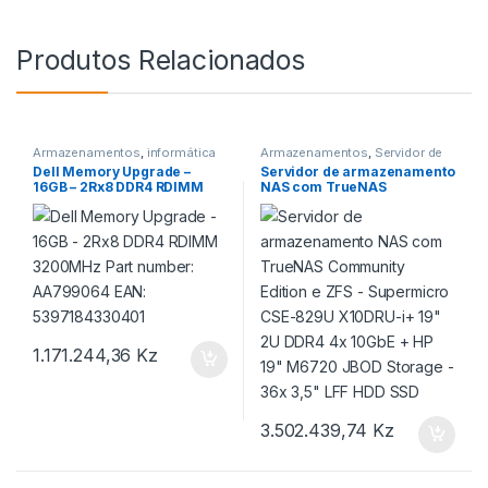
Produtos Relacionados
Armazenamentos
,
informática
Armazenamentos
,
Servidor de
armazenamento NAS
Dell Memory Upgrade –
Servidor de armazenamento
16GB – 2Rx8 DDR4 RDIMM
NAS com TrueNAS
3200MHz Part number:
Community Edition e ZFS –
AA799064 EAN:
Supermicro CSE-829U
5397184330401
X10DRU-i+ 19″ 2U DDR4 4x
10GbE + HP 19″ M6720 JBOD
Storage – 36x 3,5″ LFF HDD
SSD
1.171.244,36
Kz
3.502.439,74
Kz