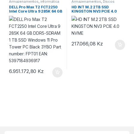
Armazenamentos
,
informática
Armazenamentos
,
Discos
Internos
DELL Pro Max T2 FCT2250
HD INT M.2 2TB SSD
Intel Core Ultra 9 285K 64 GB
KINGSTON NV3 PCIE 4.0
DDR5-SDRAM 1 TB SSD
NVME
Windows 11 Pro Tower PC
Black 3YBO Part number:
FPT01 EAN: 5397184936917
217.066,08
Kz
6.951.172,80
Kz