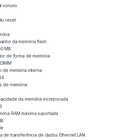
al sonoro
ão reset
ória
anho da memória flash
00 MB
tor de forma de memória
-DIMM
o de memória interna
R4
ts de memória
acidade da memória incorporada
B
ória RAM máxima suportada
GB
de
a de transferência de dados Ethernet LAN