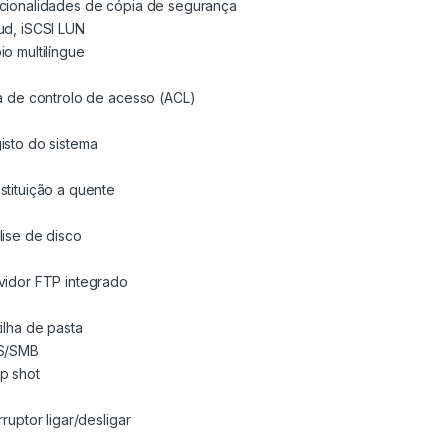
cionalidades de cópia de segurança
ud, iSCSI LUN
io multilíngue
ta de controlo de acesso (ACL)
isto do sistema
stituição a quente
lise de disco
vidor FTP integrado
tilha de pasta
S/SMB
p shot
rruptor ligar/desligar