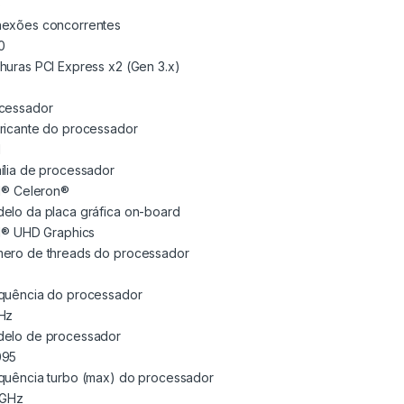
b
exões concorrentes
0
huras PCI Express x2 (Gen 3.x)
cessador
ricante do processador
l
ília de processador
el® Celeron®
elo da placa gráfica on-board
el® UHD Graphics
ero de threads do processador
quência do processador
Hz
elo de processador
095
quência turbo (max) do processador
 GHz