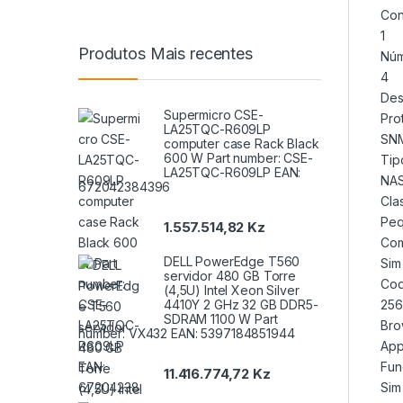
Con
1
Produtos Mais recentes
Núm
4
De
Supermicro CSE-
Pro
LA25TQC-R609LP
SNM
computer case Rack Black
600 W Part number: CSE-
Tip
LA25TQC-R609LP EAN:
NA
672042384396
Cla
Peq
1.557.514,82
Kz
Com
DELL PowerEdge T560
Sim
servidor 480 GB Torre
Cod
(4,5U) Intel Xeon Silver
256
4410Y 2 GHz 32 GB DDR5-
SDRAM 1100 W Part
Bro
number: VX432 EAN: 5397184851944
App
Fun
11.416.774,72
Kz
Sim