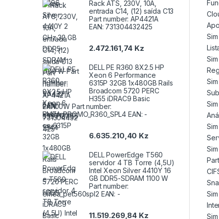
Fun
Rack ATS, 230V, 10A,
entrada C14, (12) saída C13
Clo
Part number: AP4421A
Apo
EAN: 731304432425
Sim
2.472.161,74
Kz
Lis
Sim
DELL PE R360 8X2.5 HP
Reg
Xeon 6 Performance
Sim
6315P 32GB 1x480GB Rails
Broadcom 5720 PERC
Sub
H355 iDRAC9 Basic
Sim
2x700W Part number:
EMEA_PROMO_R360_SPL4 EAN: -
Aná
Sim
6.635.210,40
Kz
Ser
Sim
DELL PowerEdge T560
Par
servidor 4 TB Torre (4,5U)
Intel Xeon Silver 4410Y 16
CIF
GB DDR5-SDRAM 1100 W
Sna
Part number:
emea_pet560spl2 EAN: -
Sim
Inte
11.519.269,84
Kz
Sim