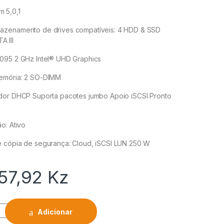
 5,0,1
azenamento de drives compatíveis: 4 HDD & SSD
A III
095 2 GHz Intel® UHD Graphics
emória: 2 SO-DIMM
dor DHCP Suporta pacotes jumbo Apoio iSCSI Pronto
o: Ativo
 cópia de segurança: Cloud, iSCSI LUN 250 W
57,92
Kz
Adicionar