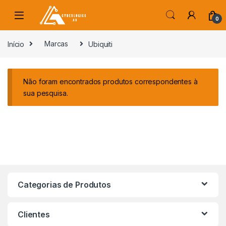
Skip to navigation
Skip to content
0
s
Início
Marcas
Ubiquiti
Não foram encontrados produtos correspondentes à
sua pesquisa.
Categorias de Produtos
Clientes