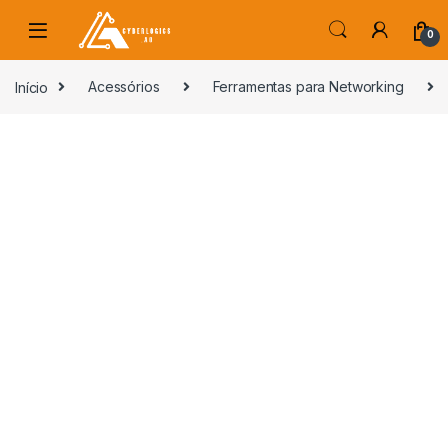
Skip to navigation
Skip to content
0
s
Início
Acessórios
Ferramentas para Networking