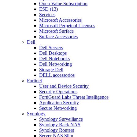
Open Value Subscription
ESD (13)
Services
Microsoft Accessories
Microsoft Perpetual Licenses
Microsoft Surface
Surface Accessories
Dell
Dell Servers
Dell Desktops
Dell Notebooks
Dell Networking
Storage Dell
DELL accessorios
Fortinet
User and Device Security
Security Operations
FortiGuard Labs Threat Intelligence
Application Security
Secure Networking
Synology
Synology Surveillance
Synology Rack NAS
Synology Routers
Server NAS Slim