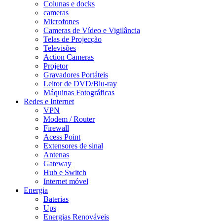
Colunas e docks
cameras
Microfones
Cameras de Vídeo e Vigilância
Telas de Projecção
Televisões
Action Cameras
Projetor
Gravadores Portáteis
Leitor de DVD/Blu-ray
Máquinas Fotográficas
Redes e Internet
VPN
Modem / Router
Firewall
Acess Point
Extensores de sinal
Antenas
Gateway
Hub e Switch
Internet móvel
Energia
Baterias
Ups
Energias Renováveis