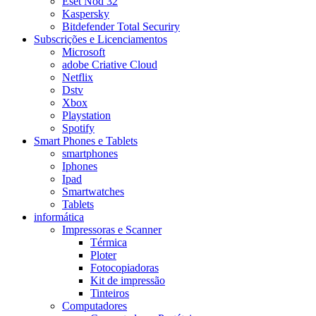
Eset Nod 32
Kaspersky
Bitdefender Total Securiry
Subscrições e Licenciamentos
Microsoft
adobe Criative Cloud
Netflix
Dstv
Xbox
Playstation
Spotify
Smart Phones e Tablets
smartphones
Iphones
Ipad
Smartwatches
Tablets
informática
Impressoras e Scanner
Térmica
Ploter
Fotocopiadoras
Kit de impressão
Tinteiros
Computadores