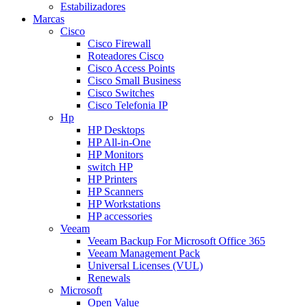
Estabilizadores
Marcas
Cisco
Cisco Firewall
Roteadores Cisco
Cisco Access Points
Cisco Small Business
Cisco Switches
Cisco Telefonia IP
Hp
HP Desktops
HP All-in-One
HP Monitors
switch HP
HP Printers
HP Scanners
HP Workstations
HP accessories
Veeam
Veeam Backup For Microsoft Office 365
Veeam Management Pack
Universal Licenses (VUL)
Renewals
Microsoft
Open Value