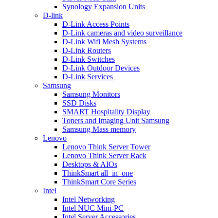
Synology Expansion Units
D-link
D-Link Access Points
D-Link cameras and video surveillance
D-Link Wifi Mesh Systems
D-Link Routers
D-Link Switches
D-Link Outdoor Devices
D-Link Services
Samsung
Samsung Monitors
SSD Disks
SMART Hospitality Display
Toners and Imaging Unit Samsung
Samsung Mass memory
Lenovo
Lenovo Think Server Tower
Lenovo Think Server Rack
Desktops & AIOs
ThinkSmart all_in_one
ThinkSmart Core Series
Intel
Intel Networking
Intel NUC Mini-PC
Intel Server Accessories