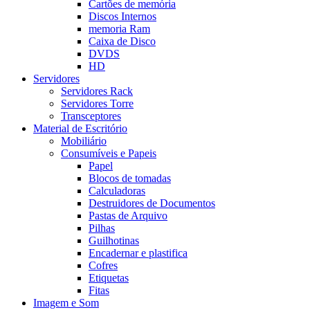
Cartões de memória
Discos Internos
memoria Ram
Caixa de Disco
DVDS
HD
Servidores
Servidores Rack
Servidores Torre
Transceptores
Material de Escritório
Mobiliário
Consumíveis e Papeis
Papel
Blocos de tomadas
Calculadoras
Destruidores de Documentos
Pastas de Arquivo
Pilhas
Guilhotinas
Encadernar e plastifica
Cofres
Etiquetas
Fitas
Imagem e Som