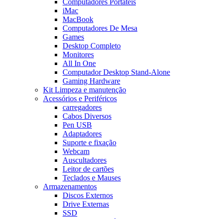
Computadores Portáteis
iMac
MacBook
Computadores De Mesa
Games
Desktop Completo
Monitores
All In One
Computador Desktop Stand-Alone
Gaming Hardware
Kit Limpeza e manutenção
Acessórios e Periféricos
carregadores
Cabos Diversos
Pen USB
Adaptadores
Suporte e fixação
Webcam
Auscultadores
Leitor de cartões
Teclados e Mauses
Armazenamentos
Discos Externos
Drive Externas
SSD