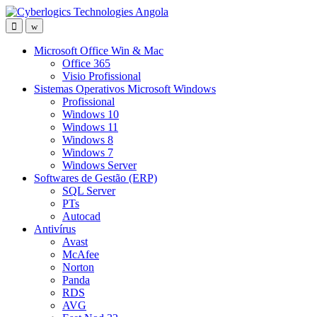
Skip
Skip
to
to
navigation
content
Microsoft Office Win & Mac
Office 365
Visio Profissional
Sistemas Operativos Microsoft Windows
Profissional
Windows 10
Windows 11
Windows 8
Windows 7
Windows Server
Softwares de Gestão (ERP)
SQL Server
PTs
Autocad
Antivírus
Avast
McAfee
Norton
Panda
RDS
AVG