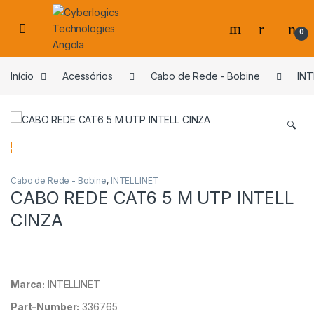
Skip to navigation
Skip to content
0
s
Início
Acessórios
Cabo de Rede - Bobine
INT
🔍
Cabo de Rede - Bobine
,
INTELLINET
CABO REDE CAT6 5 M UTP INTELL
CINZA
Marca:
INTELLINET
Part-Number:
336765