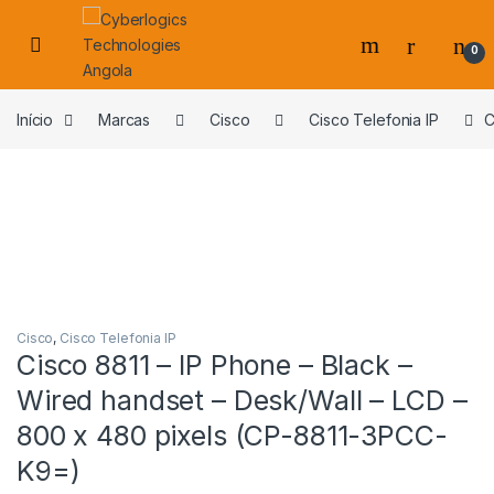
Skip to navigation
Skip to content
0
s
Início
Marcas
Cisco
Cisco Telefonia IP
C
Cisco
,
Cisco Telefonia IP
Cisco 8811 – IP Phone – Black –
Wired handset – Desk/Wall – LCD –
800 x 480 pixels (CP-8811-3PCC-
K9=)