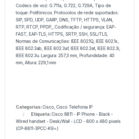
Codecs de voz: G.711a, G.722, G.729A, Tipo de
toque: Polifónicos. Protocolos de rede suportados:
SIP, SPD, UDP, GARP, DNS, TFTP, HTTPS, VLAN,
RTP, RTCP, PPDP,, Codificação / segurança: EAP-
FAST, EAP-TLS, HTTPS, SRTP, SSH, SSL/TLS,
Normas de Comunicações: IEEE 802.1Q, IEEE 802.1x,
IEEE 802.3ab, IEEE 802.3af, IEEE 802.3at, IEEE 802.3i,
IEEE 802.3u. Largura: 257,3 mm, Profundidade: 40
mm, Altura: 229,1 mm
Categorias:
Cisco
,
Cisco Telefonia IP
Etiqueta:
Cisco 8811 - IP Phone - Black -
Wired handset - Desk/Wall - LCD - 800 x 480 pixels
(CP-8811-3PCC-K9=)