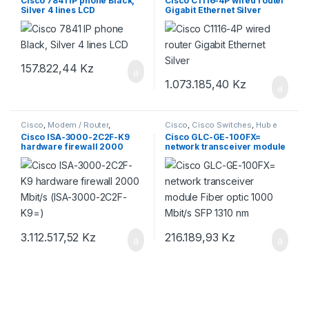
Cisco 7841 IP phone Black,
Cisco C1116-4P wired router
Silver 4 lines LCD
Gigabit Ethernet Silver
157.822,44
Kz
1.073.185,40
Kz
Cisco
,
Modem / Router
,
Cisco
,
Cisco Switches
,
Hub e
Roteadores Cisco
Switch
Cisco ISA-3000-2C2F-K9
Cisco GLC-GE-100FX=
hardware firewall 2000
network transceiver module
Mbit/s (ISA-3000-2C2F-
Fiber optic 1000 Mbit/s SFP
K9=)
1310 nm
3.112.517,52
Kz
216.189,93
Kz