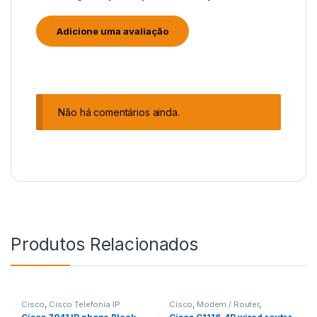
Não há comentários ainda.
Produtos Relacionados
Cisco
,
Cisco Telefonia IP
Cisco
,
Modem / Router
,
Roteadores Cisco