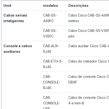
Unid
modelos
Descrições
Cabos seriais
CAB-SS-
Cabo Cisco CAB-SS-449FC
inteligentes
449FC
metros
CAB-SS-
Cabo Cisco CAB-SS-V35FC
V35FC
pés
Console e cabos
CAB-AUX-
Cabo auxiliar Cisco CA
auxiliares
RJ45
CAB-ETH-S-
Cabo do roteador Cisco
RJ45
CAB-
Cabo de console Cisco 
CONSOLE-
DB9F
RJ45
CAB-
Cabo de console Cisco 
CONSOLE-
A e mini-B
USB