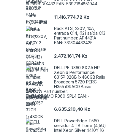
number: VX432 EAN: 5397184851944
11.416.774,72
Kz
Rack ATS, 230V, 10A,
entrada C14, (12) saída C13
Part number: AP4421A
EAN: 731304432425
2.472.161,74
Kz
DELL PE R360 8X2.5 HP
Xeon 6 Performance
6315P 32GB 1x480GB Rails
Broadcom 5720 PERC
H355 iDRAC9 Basic
2x700W Part number:
EMEA_PROMO_R360_SPL4 EAN: -
6.635.210,40
Kz
DELL PowerEdge T560
servidor 4 TB Torre (4,5U)
Intel Xeon Silver 4410Y 16