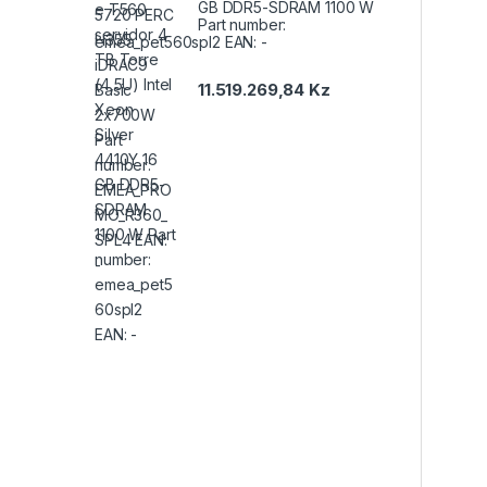
GB DDR5-SDRAM 1100 W
Part number:
emea_pet560spl2 EAN: -
11.519.269,84
Kz