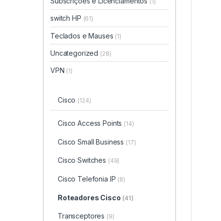
Subscrições e Licenciamentos
(1)
switch HP
(61)
Teclados e Mauses
(1)
Uncategorized
(28)
VPN
(1)
Cisco
(124)
Cisco Access Points
(14)
Cisco Small Business
(17)
Cisco Switches
(49)
Cisco Telefonia IP
(8)
Roteadores Cisco
(41)
Transceptores
(9)