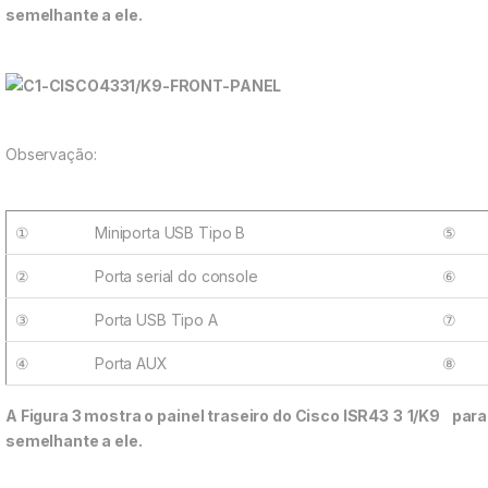
semelhante a ele.
Observação:
①
Miniporta USB Tipo B
⑤
②
Porta serial do console
⑥
③
Porta USB Tipo A
⑦
④
Porta AUX
⑧
A Figura 3 mostra o painel traseiro do Cisco ISR43
3
1/K9
para
semelhante a ele.