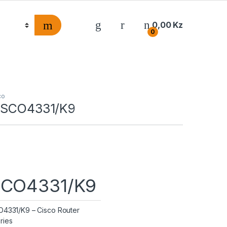
0,00
Kz
0
co
CISCO4331/K9
SCO4331/K9
O4331/K9 – Cisco Router
ries