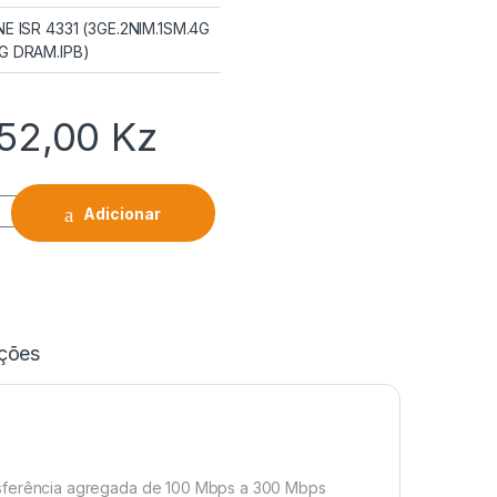
NE ISR 4331 (3GE.2NIM.1SM.4G
G DRAM.IPB)
352,00
Kz
Adicionar
ações
ansferência agregada de 100 Mbps a 300 Mbps