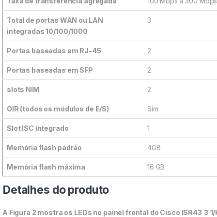
Taxa de transferência agregada
100 Mbps a 300 Mbp
Total de portas WAN ou LAN
3
integradas 10/100/1000
Portas baseadas em RJ-45
2
Portas baseadas em SFP
2
slots NIM
2
OIR (todos os módulos de E/S)
Sim
Slot ISC integrado
1
Memória flash padrão
4GB
Memória flash máxima
16 GB
Detalhes do produto
A Figura 2 mostra os LEDs no painel frontal do Cisco ISR43
3
1