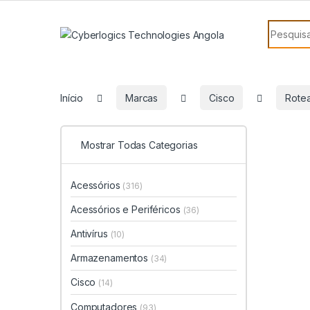
Skip to navigation
Skip to content
Search f
Início
Marcas
Cisco
Rote
Mostrar Todas Categorias
Acessórios
(316)
Acessórios e Periféricos
(36)
Antivírus
(10)
Armazenamentos
(34)
Cisco
(14)
Computadores
(93)