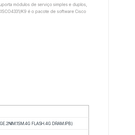
uporta módulos de serviço simples e duplos,
-CISCO4331/K9 é o pacote de software Cisco
3GE.2NIM.1SM.4G FLASH.4G DRAM.IPB)