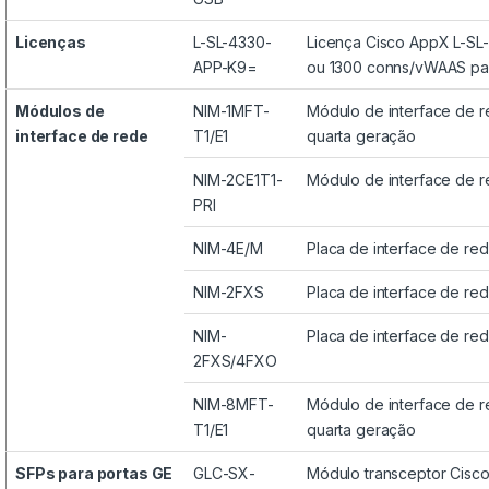
Licenças
L-SL-4330-
Licença Cisco AppX L-S
APP-K9=
ou 1300 conns/vWAAS pa
Módulos de
NIM-1MFT-
Módulo de interface de r
interface de rede
T1/E1
quarta geração
NIM-2CE1T1-
Módulo de interface de r
PRI
NIM-4E/M
Placa de interface de re
NIM-2FXS
Placa de interface de re
NIM-
Placa de interface de r
2FXS/4FXO
NIM-8MFT-
Módulo de interface de r
T1/E1
quarta geração
SFPs para portas GE
GLC-SX-
Módulo transceptor Cis