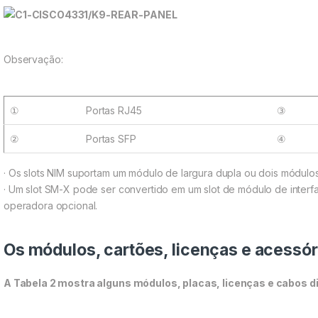
Observação:
①
Portas RJ45
③
②
Portas SFP
④
· Os slots NIM suportam um módulo de largura dupla ou dois módulos 
· Um slot SM-X pode ser convertido em um slot de módulo de inter
operadora opcional.
Os módulos, cartões, licenças e acessór
A Tabela 2 mostra alguns módulos, placas, licenças e cabos 