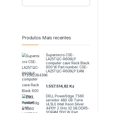
Produtos Mais recentes
Supermicro CSE-
LA25TQC-R609LP
computer case Rack Black
600 W Part number: CSE-
LA25TQC-R609LP EAN:
672042384396
1.557.514,82
Kz
DELL PowerEdge T560
servidor 480 GB Torre
(4,5U) Intel Xeon Silver
4410Y 2 GHz 32 GB DDR5-
SDRAM 1100 W Part