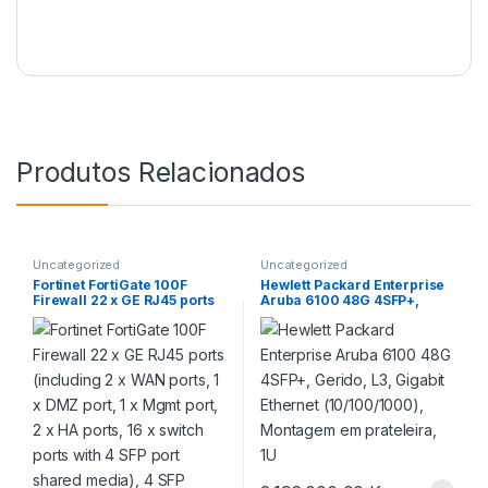
Produtos Relacionados
Uncategorized
Uncategorized
Fortinet FortiGate 100F
Hewlett Packard Enterprise
Firewall 22 x GE RJ45 ports
Aruba 6100 48G 4SFP+,
(including 2 x WAN ports, 1 x
Gerido, L3, Gigabit Ethernet
DMZ port, 1 x Mgmt port, 2 x
(10/100/1000), Montagem
HA ports, 16 x switch ports
em prateleira, 1U
with 4 SFP port shared
media), 4 SFP ports, 2x 10G
SFP+ FortiLinks, dual power
supplies redundancy.