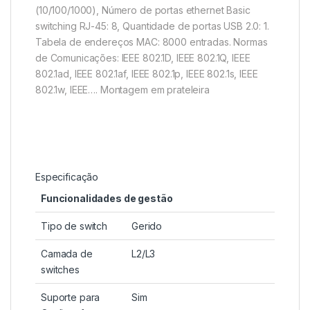
(10/100/1000), Número de portas ethernet Basic
switching RJ-45: 8, Quantidade de portas USB 2.0: 1.
Tabela de endereços MAC: 8000 entradas. Normas
de Comunicações: IEEE 802.1D, IEEE 802.1Q, IEEE
802.1ad, IEEE 802.1af, IEEE 802.1p, IEEE 802.1s, IEEE
802.1w, IEEE…. Montagem em prateleira
Especificação
Funcionalidades de gestão
Tipo de switch
Gerido
Camada de
L2/L3
switches
Suporte para
Sim