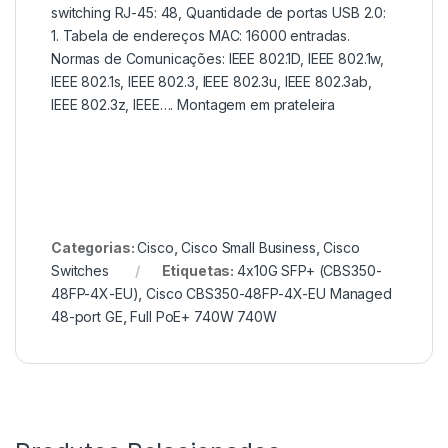
switching RJ-45: 48, Quantidade de portas USB 2.0:
1. Tabela de endereços MAC: 16000 entradas.
Normas de Comunicações: IEEE 802.1D, IEEE 802.1w,
IEEE 802.1s, IEEE 802.3, IEEE 802.3u, IEEE 802.3ab,
IEEE 802.3z, IEEE…. Montagem em prateleira
Categorias:
Cisco
,
Cisco Small Business
,
Cisco
Switches
Etiquetas:
4x10G SFP+ (CBS350-
48FP-4X-EU)
,
Cisco CBS350-48FP-4X-EU Managed
48-port GE
,
Full PoE+ 740W 740W