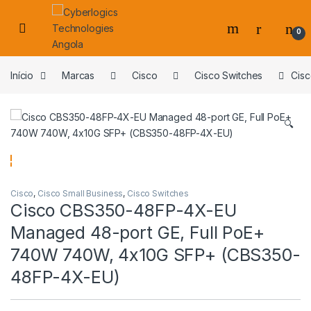
Skip to navigation
Skip to content
0
s
Início
Marcas
Cisco
Cisco Switches
Cis
🔍
Cisco
,
Cisco Small Business
,
Cisco Switches
Cisco CBS350-48FP-4X-EU
Managed 48-port GE, Full PoE+
740W 740W, 4x10G SFP+ (CBS350-
48FP-4X-EU)