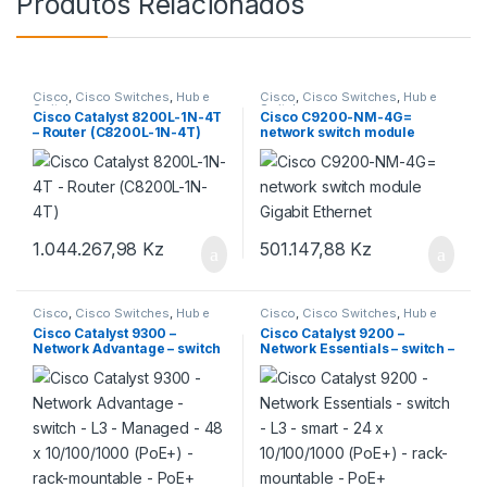
Produtos Relacionados
Cisco
,
Cisco Switches
,
Hub e
Cisco
,
Cisco Switches
,
Hub e
Switch
Switch
Cisco Catalyst 8200L-1N-4T
Cisco C9200-NM-4G=
– Router (C8200L-1N-4T)
network switch module
Gigabit Ethernet
1.044.267,98
Kz
501.147,88
Kz
Cisco
,
Cisco Switches
,
Hub e
Cisco
,
Cisco Switches
,
Hub e
Switch
Switch
Cisco Catalyst 9300 –
Cisco Catalyst 9200 –
Network Advantage – switch
Network Essentials – switch –
– L3 – Managed – 48 x
L3 – smart – 24 x
10/100/1000 (PoE+) – rack-
10/100/1000 (PoE+) – rack-
mountable – PoE+ (437 W)
mountable – PoE+