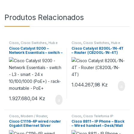
Produtos Relacionados
Cisco
,
Cisco Switches
,
Hub e
Cisco
,
Cisco Switches
,
Hub e
Switch
Switch
Cisco Catalyst 9200 –
Cisco Catalyst 8200L-1N-4T
Network Essentials – switch –
– Router (C8200L-1N-4T)
L3 – smart – 24 x
10/100/1000 (PoE+) – rack-
mountable – PoE+
1.044.267,98
Kz
1.927.680,04
Kz
Cisco
,
Modem / Router
,
Cisco
,
Cisco Telefonia IP
Roteadores Cisco
Cisco C1116-4P wired router
Cisco 8811 – IP Phone – Black
Gigabit Ethernet Silver
– Wired handset – Desk/Wall
– LCD – 800 x 480 pixels (CP-
8811-3PCC-K9=)