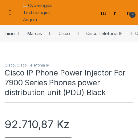
Skip to navigation
Skip to content
0
s
Início
Marcas
Cisco
Cisco Telefonia IP
C
Cisco
,
Cisco Telefonia IP
Cisco IP Phone Power Injector For
7900 Series Phones power
distribution unit (PDU) Black
92.710,87
Kz