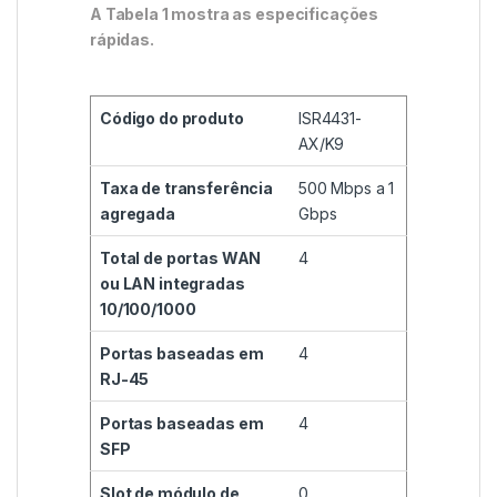
A Tabela 1 mostra as especificações
rápidas.
Código do produto
ISR4431-
AX/K9
Taxa de transferência
500 Mbps a 1
agregada
Gbps
Total de portas WAN
4
ou LAN integradas
10/100/1000
Portas baseadas em
4
RJ-45
Portas baseadas em
4
SFP
Slot de módulo de
0