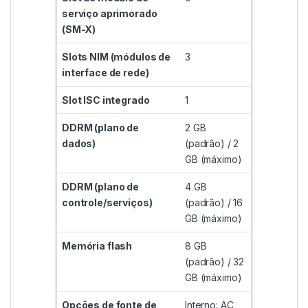
serviço aprimorado
(SM-X)
Slots NIM (módulos de
3
interface de rede)
Slot ISC integrado
1
DDRM (plano de
2 GB
dados)
(padrão) / 2
GB (máximo)
DDRM (plano de
4 GB
controle/serviços)
(padrão) / 16
GB (máximo)
Memória flash
8 GB
(padrão) / 32
GB (máximo)
Opções de fonte de
Interno: AC,