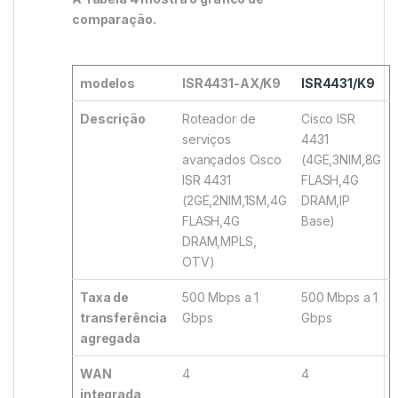
comparação.
modelos
ISR4431-AX/K9
ISR4431/K9
Descrição
Roteador de
Cisco ISR
serviços
4431
avançados Cisco
(4GE,3NIM,8G
ISR 4431
FLASH,4G
(2GE,2NIM,1SM,4G
DRAM,IP
FLASH,4G
Base)
DRAM,MPLS,
OTV)
Taxa de
500 Mbps a 1
500 Mbps a 1
transferência
Gbps
Gbps
agregada
WAN
4
4
integrada