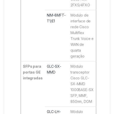
2FXS/4FXO
NIM-8MFT-
Módulo de
T1/E1
interface de
rede Cisco
Multiflex
Trunk Voice e
WAN de
quarta
geração
SFPs para
GLC-SX-
Módulo
portas GE
MMD
transceptor
integradas
Cisco GLC-
SX-MMD
1000BASE-SX
SFP, MMF,
850nm, DOM
GLC-LH-
Módulo