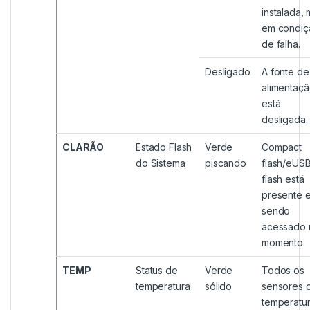
instalada,
em condiç
de falha.
Desligado
A fonte de
alimentaç
está
desligada.
CLARÃO
Estado Flash
Verde
Compact
do Sistema
piscando
flash/eUS
flash está
presente 
sendo
acessado 
momento.
TEMP
Status de
Verde
Todos os
temperatura
sólido
sensores 
temperatu