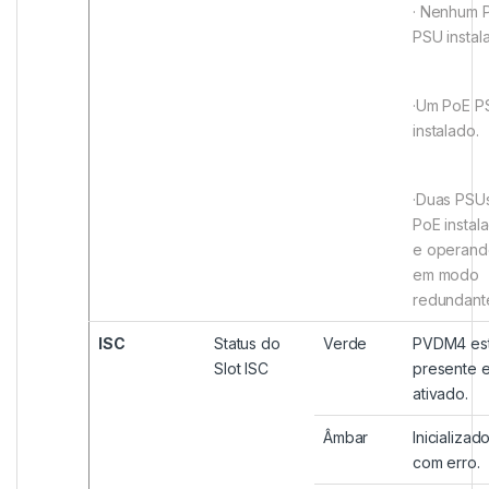
· Nenhum 
PSU instal
·Um PoE P
instalado.
·Duas PSU
PoE instal
e operand
em modo
redundant
ISC
Status do
Verde
PVDM4 es
Slot ISC
presente 
ativado.
Âmbar
Inicializad
com erro.