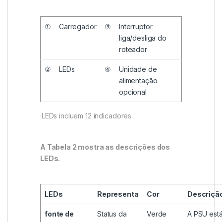
①
Carregador
③
Interruptor
liga/desliga do
roteador
②
LEDs
④
Unidade de
alimentação
opcional
·LEDs incluem 12 indicadores.
A Tabela 2 mostra as descrições dos
LEDs.
LEDs
Representa
Cor
Descriçã
fonte de
Status da
Verde
A PSU est