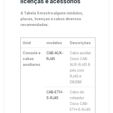
licenças e acessórios
A Tabela 3 mostra alguns módulos,
placas, licenças e cabos diversos
recomendados.
Unid
modelos
Descrições
Console e
CAB-AUX-
Cabo auxiliar
cabos
RJ45
Cisco CAB-
auxiliares
AUX-RJ45 8
pés com
RJ45 e
DB25M
CAB-ETH-
Cabo do
S-RJ45
roteador
Cisco CAB-
ETH-S-RJ45