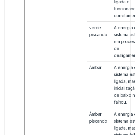
ligada e
funcionan
corretamen
verde
A energia
piscando
sistema es
em proces
de
desligamen
Âmbar
A energia
sistema es
ligada, ma
inicializaç
de baixo n
falhou.
Âmbar
A energia
piscando
sistema es
ligada, ma
sistema fa