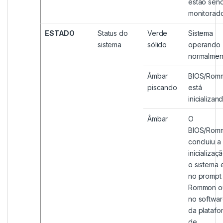
estão sen
monitorado
ESTADO
Status do
Verde
Sistema
sistema
sólido
operando
normalmen
Âmbar
BIOS/Rom
piscando
está
inicializan
Âmbar
O
BIOS/Rom
concluiu a
inicializaç
o sistema 
no prompt
Rommon o
no softwa
da platafo
de