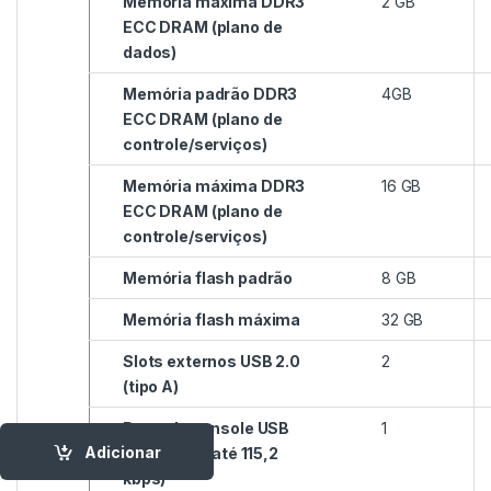
Memória máxima DDR3
2 GB
ECC DRAM (plano de
dados)
Memória padrão DDR3
4GB
ECC DRAM (plano de
controle/serviços)
Memória máxima DDR3
16 GB
ECC DRAM (plano de
controle/serviços)
Memória flash padrão
8 GB
Memória flash máxima
32 GB
Slots externos USB 2.0
2
(tipo A)
Porta de console USB
1
Adicionar
tipo B mini (até 115,2
kbps)