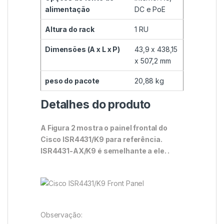
alimentação
DC e PoE
Altura do rack
1 RU
Dimensões (A x L x P)
43,9 x 438,15
x 507,2 mm
peso do pacote
20,88 kg
Detalhes do produto
A Figura 2 mostra o painel frontal do
Cisco ISR4431/K9 para referência.
ISR4431-AX/K9 é semelhante a ele. .
Observação: