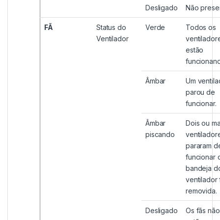
Desligado
Não prese
FÃ
Status do
Verde
Todos os
Ventilador
ventilador
estão
funcionan
Âmbar
Um ventila
parou de
funcionar.
Âmbar
Dois ou ma
piscando
ventilador
pararam d
funcionar 
bandeja d
ventilador 
removida.
Desligado
Os fãs não