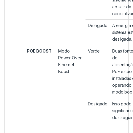
ao sair da
reinicializ
Desligado
A energia
sistema es
desligada.
POE BOOST
Modo
Verde
Duas font
Power Over
de
Ethernet
alimentaç
Boost
PoE estão
instaladas 
operando 
modo boos
Desligado
Isso pode
significar 
dos seguin