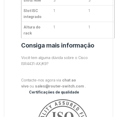
slots NIM
3
3
Slot ISC
1
1
integrado
Altura do
1
1
rack
Consiga mais informação
Você tem alguma dúvida sobre o Cisco
ISR4431-AX/K9?
Contacte-nos agora via
chat ao
vivo
ou
sales@router-switch.com
.
Certificações de qualidade