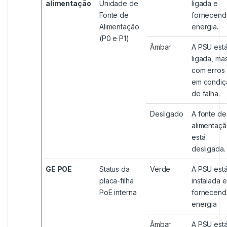
alimentação
Unidade de
ligada e
Fonte de
fornecend
Alimentação
energia.
(P0 e P1)
Âmbar
A PSU est
ligada, ma
com erros
em condiç
de falha.
Desligado
A fonte de
alimentaç
está
desligada.
GE POE
Status da
Verde
A PSU est
placa-filha
instalada e
PoE interna
fornecend
energia
Âmbar
A PSU est