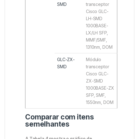
SMD
transceptor
Cisco GLC-
LH-SMD
1000BASE-
LX/LH SFP,
MMF/SMF,
1310nm, DOM
GLC-ZX-
Módulo
SMD
transceptor
Cisco GLC-
ZX-SMD
1000BASE-ZX
SFP, SMF,
1550nm, DOM
Comparar com itens
semelhantes
A Tabela 4 mostra o gráfico de