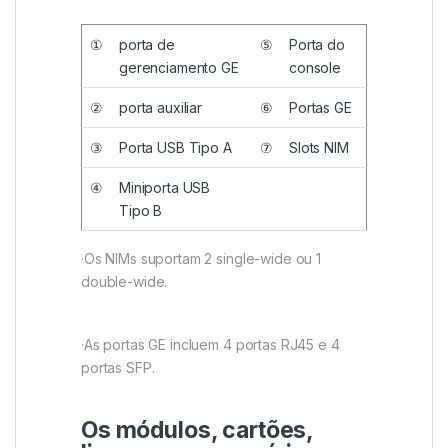
①
porta de
⑤
Porta do
gerenciamento GE
console
②
porta auxiliar
⑥
Portas GE
③
Porta USB Tipo A
⑦
Slots NIM
④
Miniporta USB
Tipo B
·Os NIMs suportam 2 single-wide ou 1
double-wide.
·As portas GE incluem 4 portas RJ45 e 4
portas SFP.
Os módulos, cartões,