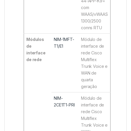
44-APP-K9=
com
WAAS/vWAAS
1300/2500
conns RTU
Módulos
NIM-1MFT-
Módulo de
de
T1/E1
interface de
interface
rede Cisco
de rede
Multiflex
Trunk Voice e
WAN de
quarta
geração
NIM-
Módulo de
2CE1T1-PRI
interface de
rede Cisco
Multiflex
Trunk Voice e