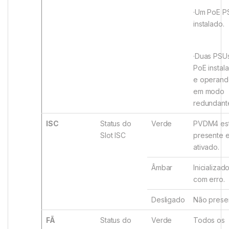
·Um PoE P
instalado.
·Duas PSU
PoE instal
e operand
em modo
redundant
ISC
Status do
Verde
PVDM4 es
Slot ISC
presente 
ativado.
Âmbar
Inicializad
com erro.
Desligado
Não prese
FÃ
Status do
Verde
Todos os