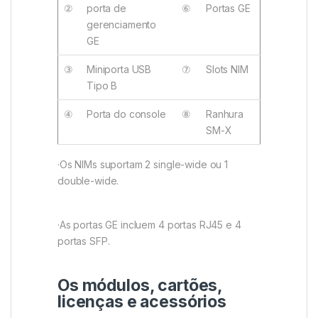
②
porta de
⑥
Portas GE
gerenciamento
GE
③
Miniporta USB
⑦
Slots NIM
Tipo B
④
Porta do console
⑧
Ranhura
SM-X
·Os NIMs suportam 2 single-wide ou 1
double-wide.
·As portas GE incluem 4 portas RJ45 e 4
portas SFP.
Os módulos, cartões,
licenças e acessórios