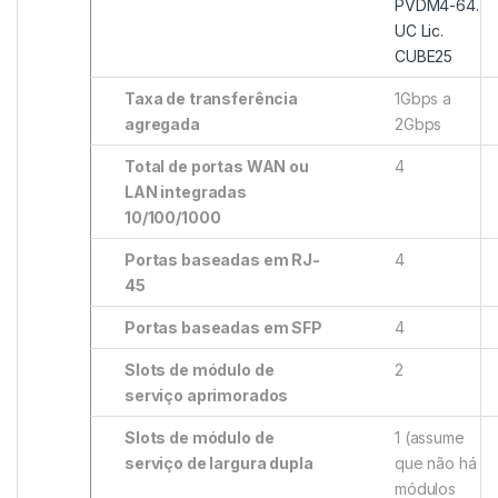
PVDM4-64.
UC Lic.
CUBE25
Taxa de transferência
1Gbps a
agregada
2Gbps
Total de portas WAN ou
4
LAN integradas
10/100/1000
Portas baseadas em RJ-
4
45
Portas baseadas em SFP
4
Slots de módulo de
2
serviço aprimorados
Slots de módulo de
1 (assume
serviço de largura dupla
que não há
módulos