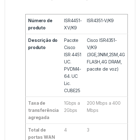
Número de
ISR4451-
ISR4351-V/K9
produto
XV/K9
Descrição do
Pacote
Cisco ISR4351-
produto
Cisco
V/K9
ISR 4451
(3GE,3NIM,2SM,4G
UC.
FLASH,4G DRAM,
PVDM4-
pacote de voz)
64. UC
Lic.
CUBE25
Taxa de
1Gbps a
200 Mbps a 400
transferência
2Gbps
Mbps
agregada
Total de
4
3
portas WAN