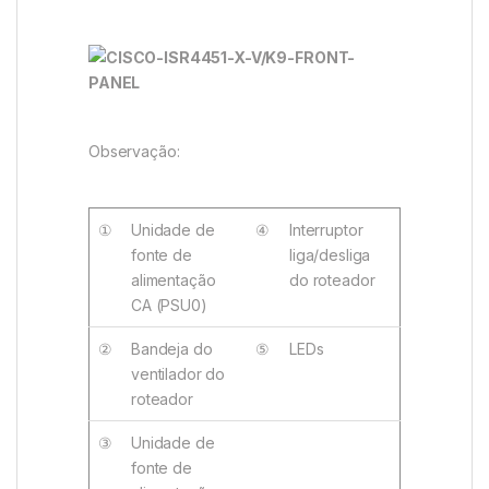
Observação:
①
Unidade de
④
Interruptor
fonte de
liga/desliga
alimentação
do roteador
CA (PSU0)
②
Bandeja do
⑤
LEDs
ventilador do
roteador
③
Unidade de
fonte de