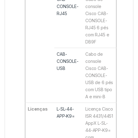
CONSOLE-
console
RJ45
Cisco CAB-
CONSOLE-
RJ45 6 pés
com RJ45 e
DB9F
CAB-
Cabo de
CONSOLE-
console
USB
Cisco CAB-
CONSOLE-
USB de 6 pés
com USB tipo
A e mini-B
Licenças
L-SL-44-
Licença Cisco
APP-K9=
ISR 4431/4451
AppX L-SL-
44-APP-K9=
com