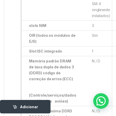
SM-X
singlewide
instalados)
slots NIM
3
OIR (todos os módulos de
Sim
E/S)
Slot ISC integrado
1
Memória padrão DRAM
N / D
de taxa dupla de dados 3
(DDR3) código de
correção de erros (ECC)
(Controle/serviços/dados
combinados
aviões)
Adicionar
Memória máxima DDR3
N / D