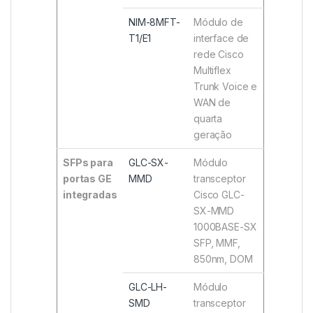
NIM-8MFT-
Módulo de
T1/E1
interface de
rede Cisco
Multiflex
Trunk Voice e
WAN de
quarta
geração
SFPs para
GLC-SX-
Módulo
portas GE
MMD
transceptor
integradas
Cisco GLC-
SX-MMD
1000BASE-SX
SFP, MMF,
850nm, DOM
GLC-LH-
Módulo
SMD
transceptor