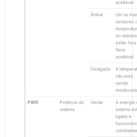
aceitável.
Âmbar
Um ou mai
sensores 
temperatu
no sistema
estão fora
faixa
aceitável.
Desligado
A tempera
não está
sendo
monitorada
PWR
Potência do
Verde
A energia
sistema
sistema es
ligada e
funcionan
corretamen