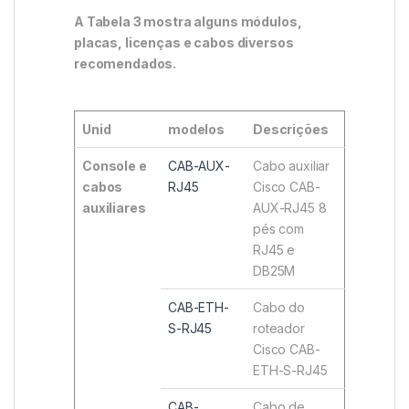
A Tabela 3 mostra alguns módulos,
placas, licenças e cabos diversos
recomendados.
Unid
modelos
Descrições
Console e
CAB-AUX-
Cabo auxiliar
cabos
RJ45
Cisco CAB-
auxiliares
AUX-RJ45 8
pés com
RJ45 e
DB25M
CAB-ETH-
Cabo do
S-RJ45
roteador
Cisco CAB-
ETH-S-RJ45
CAB-
Cabo de