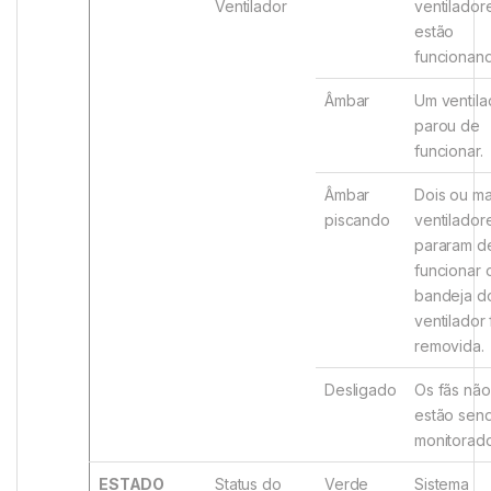
Ventilador
ventilador
estão
funcionan
Âmbar
Um ventila
parou de
funcionar.
Âmbar
Dois ou ma
piscando
ventilador
pararam d
funcionar 
bandeja d
ventilador 
removida.
Desligado
Os fãs não
estão sen
monitorado
ESTADO
Status do
Verde
Sistema