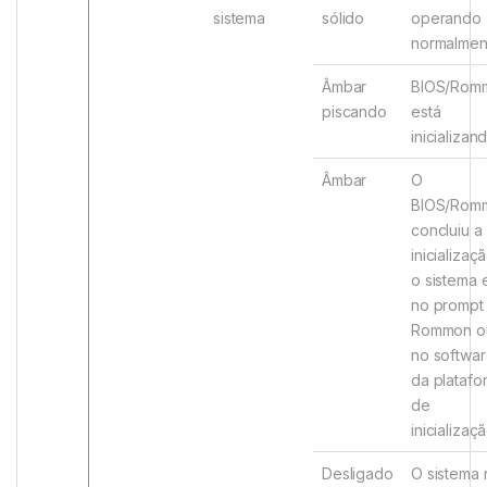
sistema
sólido
operando
normalmen
Âmbar
BIOS/Rom
piscando
está
inicializan
Âmbar
O
BIOS/Rom
concluiu a
inicializaç
o sistema 
no prompt
Rommon o
no softwa
da platafo
de
inicializaçã
Desligado
O sistema