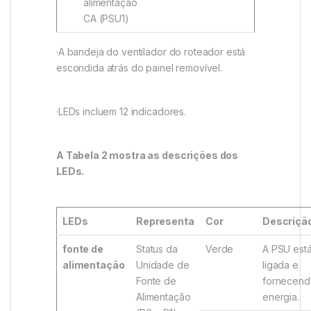
alimentação
CA (PSU1)
·A bandeja do ventilador do roteador está
escondida atrás do painel removível.
·LEDs incluem 12 indicadores.
A Tabela 2 mostra as descrições dos
LEDs.
LEDs
Representa
Cor
Descriçã
fonte de
Status da
Verde
A PSU est
alimentação
Unidade de
ligada e
Fonte de
fornecend
Alimentação
energia.