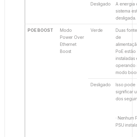
Desligado
A energia
sistema es
desligada.
POE BOOST
Modo
Verde
Duas font
Power Over
de
Ethernet
alimentaç
Boost
PoE estão
instaladas 
operando 
modo boos
Desligado
Isso pode
significar 
dos seguin
· Nenhum 
PSU instal