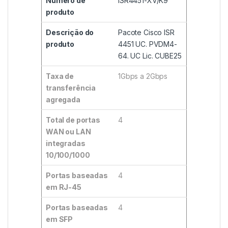
Número de
ISR4451-XV/K9
produto
Descrição do
Pacote Cisco ISR
produto
4451 UC. PVDM4-
64. UC Lic. CUBE25
Taxa de
1Gbps a 2Gbps
transferência
agregada
Total de portas
4
WAN ou LAN
integradas
10/100/1000
Portas baseadas
4
em RJ-45
Portas baseadas
4
em SFP