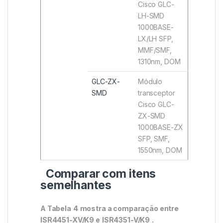
Cisco GLC-
LH-SMD
1000BASE-
LX/LH SFP,
MMF/SMF,
1310nm, DOM
GLC-ZX-
Módulo
SMD
transceptor
Cisco GLC-
ZX-SMD
1000BASE-ZX
SFP, SMF,
1550nm, DOM
Comparar com itens
semelhantes
A Tabela
4
mostra a comparação entre
ISR4451-XV/K9 e
ISR4351-V/K9
.