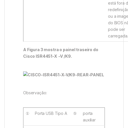
está fora 
redefiniçã
ou a imag
do BIOS n
pode ser
carregada
A Figura 3 mostra o painel traseiro do
Cisco ISR4451-X
-V
/K9.
Observação:
①
Porta USB Tipo A
⑤
porta
auxiliar