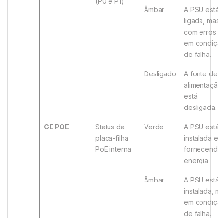
(P0 e P1)
Âmbar
A PSU est
ligada, ma
com erros
em condiç
de falha.
Desligado
A fonte de
alimentaç
está
desligada.
GE POE
Status da
Verde
A PSU est
placa-filha
instalada e
PoE interna
fornecend
energia
Âmbar
A PSU est
instalada,
em condiç
de falha.