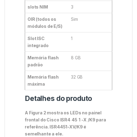
slots NIM
3
OIR (todos os
Sim
módulos de E/S)
Slot ISC
1
integrado
Memória flash
8 GB
padrão
Memória flash
32 GB
máxima
Detalhes do produto
A Figura 2 mostra os LEDs no painel
frontal do Cisco ISR4
45
1
-X
/K9 para
referência. ISR4451-XV/K9 é
semelhante a ele.