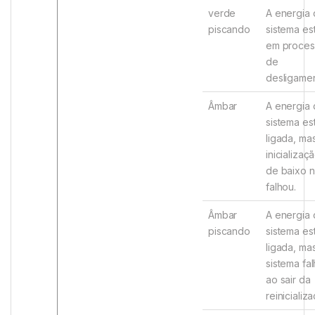
verde
A energia
piscando
sistema es
em proces
de
desligamen
Âmbar
A energia
sistema es
ligada, ma
inicializaç
de baixo n
falhou.
Âmbar
A energia
piscando
sistema es
ligada, ma
sistema fa
ao sair da
reinicializ