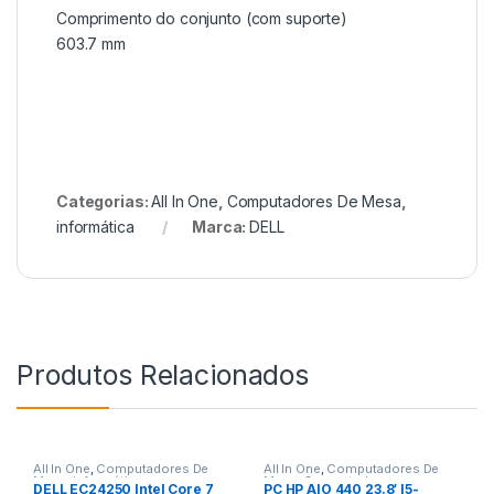
Comprimento do conjunto (com suporte)
603.7 mm
Categorias:
All In One
,
Computadores De Mesa
,
informática
Marca:
DELL
Produtos Relacionados
All In One
,
Computadores De
All In One
,
Computadores De
Mesa
,
informática
Mesa
,
Computadores e
DELL EC24250 Intel Core 7
PC HP AIO 440 23.8′ I5-
Monitores