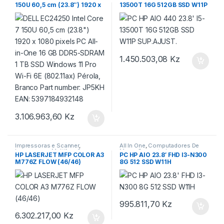
150U 60,5 cm (23.8″) 1920 x
13500T 16G 512GB SSD W11P
1080 pixels PC All-in-One 16
SUP.AJUST.
GB DDR5-SDRAM 1 TB SSD
Windows 11 Pro Wi-Fi 6E
(802.11ax) Pérola, Branco
Part number: JP5KH EAN:
5397184932148
1.450.503,08
Kz
3.106.963,60
Kz
Impressoras e Scanner
,
All In One
,
Computadores De
Impressoras Multifunções
,
Mesa
,
Computadores e
HP LASERJET MFP COLOR A3
PC HP AIO 23.8′ FHD I3-N300
informática
,
Jacto de Tinta e
Monitores
M776Z FLOW (46/46)
8G 512 SSD W11H
Lasers
995.811,70
Kz
6.302.217,00
Kz