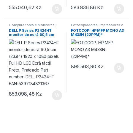
555.040,62
Kz
583.836,86
Kz
Computadores e Monitores
,
Fotocopiadoras
,
Impressoras e
informática
Scanner
,
informática
DELL P Series P2424HT
FOTOCOP. HP MFP MONO A3
monitor de ecrã 60,5 cm
M438N (22PPM)*
(23.8″) 1920 x 1080 pixels
Full HD LCD Ecrã táctil Preto,
Prateado Part number:
DELL-P2424HT EAN:
5397184821367
895.563,90
Kz
853.098,48
Kz