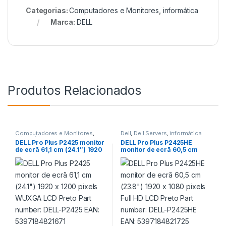
Categorias:
Computadores e Monitores
,
informática
Marca:
DELL
Produtos Relacionados
Computadores e Monitores
,
Dell
,
Dell Servers
,
informática
informática
DELL Pro Plus P2425 monitor
DELL Pro Plus P2425HE
de ecrã 61,1 cm (24.1″) 1920
monitor de ecrã 60,5 cm
x 1200 pixels WUXGA LCD
(23.8″) 1920 x 1080 pixels
Preto Part number: DELL-
Full HD LCD Preto Part
P2425 EAN: 5397184821671
number: DELL-P2425HE
EAN: 5397184821725