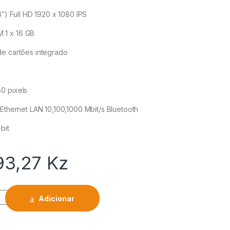
4″) Full HD 1920 x 1080 IPS
 1 x 16 GB
de cartões integrado
0 pixels
 Ethernet LAN 10,100,1000 Mbit/s Bluetooth
bit
93,27
Kz
Adicionar