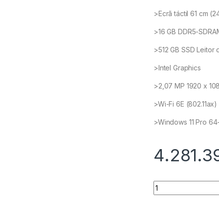
>Ecrã táctil 61 cm (2
>16 GB DDR5-SDRAM
>512 GB SSD Leitor 
>Intel Graphics
>2,07 MP 1920 x 108
>Wi-Fi 6E (802.11ax)
>Windows 11 Pro 64-
4.281.3
Quantidade