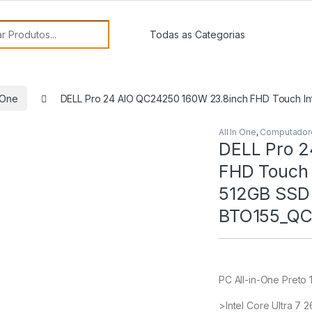
or:
n One
DELL Pro 24 AIO QC24250 160W 23.8inch FHD Touch In
All In One
,
Computador
DELL Pro 2
FHD Touch I
512GB SSD 
BTO155_QC
PC All-in-One Preto
>Intel Core Ultra 7