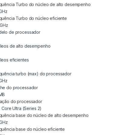
quência Turbo do núcleo de alto desempenho
 GHz
quência Turbo do núcleo eficiente
 GHz
elo de processador
leos de alto desempenho
leos eficientes
quência turbo (max) do processador
 GHz
he do processador
MB
ação do processador
l Core Ultra (Series 2)
quência base do núcleo de alto desempenho
 GHz
quência base do núcleo eficiente