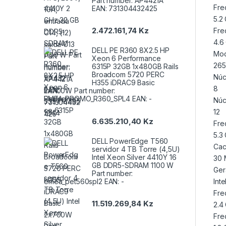
Part number: AP4421A
Fre
EAN: 731304432425
5.2
2.472.161,74
Kz
Fre
4.6
DELL PE R360 8X2.5 HP
Mod
Xeon 6 Performance
265
6315P 32GB 1x480GB Rails
Broadcom 5720 PERC
Núc
H355 iDRAC9 Basic
8
2x700W Part number:
EMEA_PROMO_R360_SPL4 EAN: -
Núc
12
6.635.210,40
Kz
Fre
5.3
DELL PowerEdge T560
Cac
servidor 4 TB Torre (4,5U)
Intel Xeon Silver 4410Y 16
30 
GB DDR5-SDRAM 1100 W
Ger
Part number:
emea_pet560spl2 EAN: -
Inte
Fre
11.519.269,84
Kz
2.4
Fre