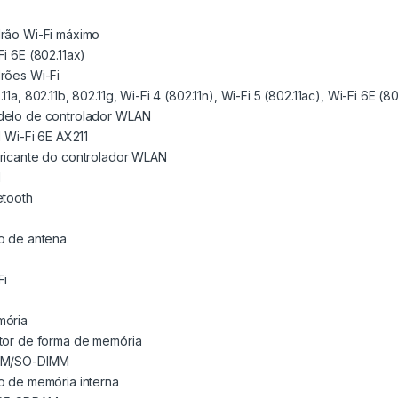
rão Wi-Fi máximo
Fi 6E (802.11ax)
rões Wi-Fi
11a, 802.11b, 802.11g, Wi-Fi 4 (802.11n), Wi-Fi 5 (802.11ac), Wi-Fi 6E (80
elo de controlador WLAN
l Wi-Fi 6E AX211
ricante do controlador WLAN
l
etooth
o de antena
Fi
ória
tor de forma de memória
MM/SO-DIMM
o de memória interna