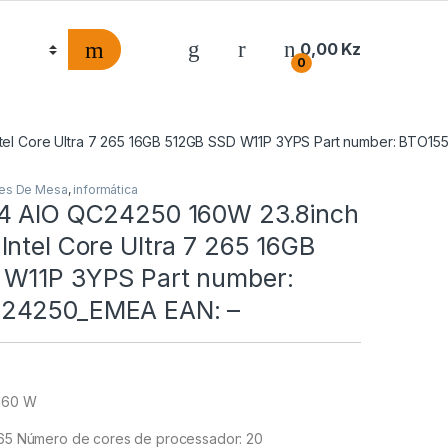
0,00
Kz
0
tel Core Ultra 7 265 16GB 512GB SSD W11P 3YPS Part number: BTO1
es De Mesa
,
informática
4 AIO QC24250 160W 23.8inch
ntel Core Ultra 7 265 16GB
W11P 3YPS Part number:
24250_EMEA EAN: –
 160 W
 265 Número de cores de processador: 20