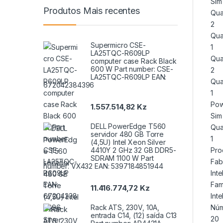
Sim
Produtos Mais recentes
Qua
2
Qua
Supermicro CSE-
1
LA25TQC-R609LP
Qua
computer case Rack Black
600 W Part number: CSE-
2
LA25TQC-R609LP EAN:
Qua
672042384396
1
Pow
1.557.514,82
Kz
Sim
DELL PowerEdge T560
Qua
servidor 480 GB Torre
1
(4,5U) Intel Xeon Silver
4410Y 2 GHz 32 GB DDR5-
Pro
SDRAM 1100 W Part
Fab
number: VX432 EAN: 5397184851944
Inte
Fam
11.416.774,72
Kz
Inte
Rack ATS, 230V, 10A,
Núm
entrada C14, (12) saída C13
20