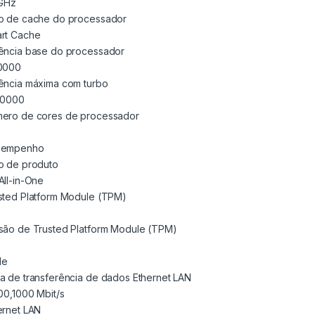
 GHz
o de cache do processador
rt Cache
ência base do processador
0000
ência máxima com turbo
.0000
ero de cores de processador
sempenho
o de produto
All-in-One
sted Platform Module (TPM)
são de Trusted Platform Module (TPM)
de
a de transferência de dados Ethernet LAN
100,1000 Mbit/s
ernet LAN