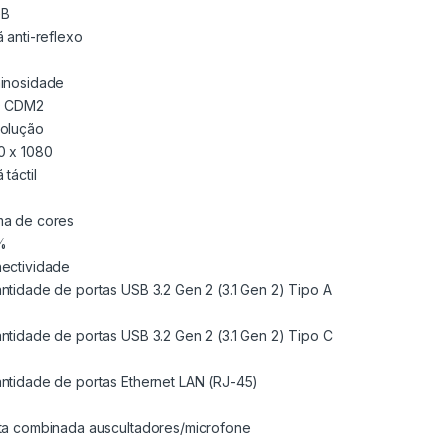
GB
ã anti-reflexo
inosidade
0 CDM2
olução
0 x 1080
 táctil
a de cores
%
ectividade
ntidade de portas USB 3.2 Gen 2 (3.1 Gen 2) Tipo A
ntidade de portas USB 3.2 Gen 2 (3.1 Gen 2) Tipo C
ntidade de portas Ethernet LAN (RJ-45)
ta combinada auscultadores/microfone