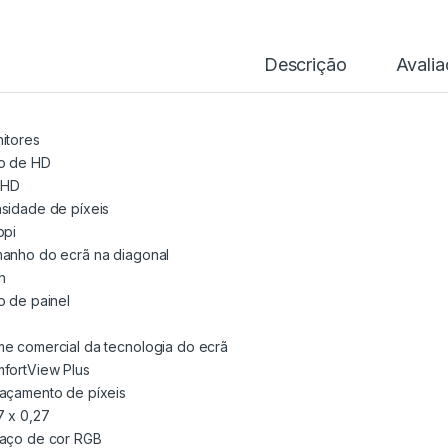
Descrição
Avali
itores
o de HD
l HD
sidade de píxeis
ppi
anho do ecrã na diagonal
in
o de painel
e comercial da tecnologia do ecrã
fortView Plus
açamento de píxeis
7 x 0,27
aço de cor RGB