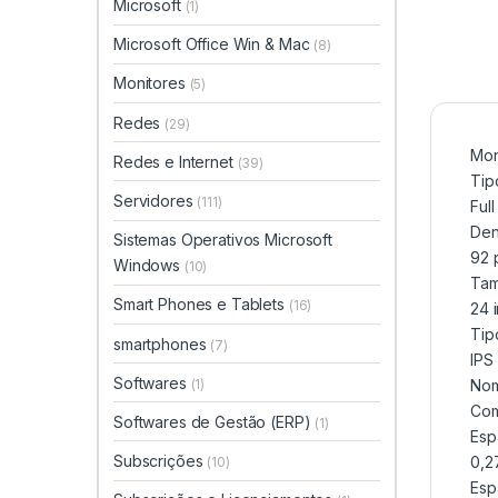
Microsoft
(1)
Microsoft Office Win & Mac
(8)
Monitores
(5)
Redes
(29)
Mon
Redes e Internet
(39)
Tip
Servidores
(111)
Ful
Den
Sistemas Operativos Microsoft
92 
Windows
(10)
Tam
Smart Phones e Tablets
(16)
24 
Tip
smartphones
(7)
IPS
Softwares
(1)
Nom
Com
Softwares de Gestão (ERP)
(1)
Esp
Subscrições
0,2
(10)
Esp