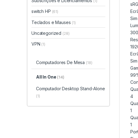
Subscrições e Licenciamentos
(1)
sR
Ecr
switch HP
(61)
Sim
Teclados e Mauses
(1)
Lum
30
Uncategorized
(28)
Res
VPN
(1)
192
Ecrã
Sim
Computadores De Mesa
(18)
Gam
99
All In One
(14)
Con
Computador Desktop Stand-Alone
Qua
(1)
4
Qua
1
Qua
1
Por