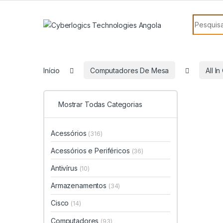
Skip to navigation
Skip to content
Search f
Início
Computadores De Mesa
All I
Mostrar Todas Categorias
Acessórios
(316)
Acessórios e Periféricos
(36)
Antivírus
(10)
Armazenamentos
(34)
Cisco
(14)
Computadores
(93)