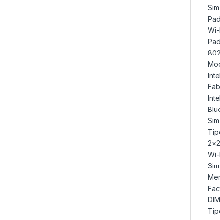
Sim
Pad
Wi-
Pad
802.
Mod
Inte
Fab
Inte
Blu
Sim
Tip
2×2
Wi-
Sim
Mem
Fac
DI
Tip