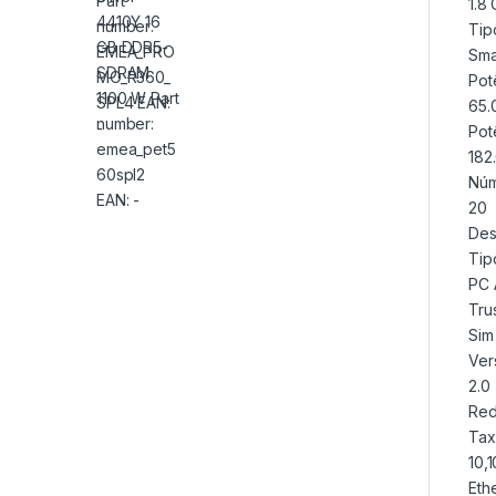
1.8
Tip
Sma
Pot
65.
Pot
182
Núm
20
De
Tip
PC 
Tru
Sim
Ver
2.0
Re
Tax
10,
Eth