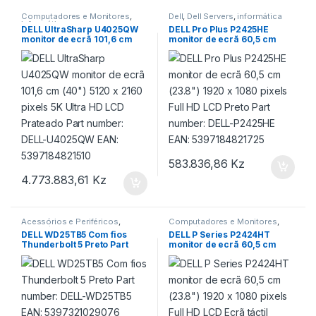
Computadores e Monitores
,
Dell
,
Dell Servers
,
informática
informática
DELL UltraSharp U4025QW
DELL Pro Plus P2425HE
monitor de ecrã 101,6 cm
monitor de ecrã 60,5 cm
(40″) 5120 x 2160 pixels 5K
(23.8″) 1920 x 1080 pixels
Ultra HD LCD Prateado Part
Full HD LCD Preto Part
number: DELL-U4025QW
number: DELL-P2425HE
EAN: 5397184821510
EAN: 5397184821725
583.836,86
Kz
4.773.883,61
Kz
Acessórios e Periféricos
,
Computadores e Monitores
,
informática
informática
DELL WD25TB5 Com fios
DELL P Series P2424HT
Thunderbolt 5 Preto Part
monitor de ecrã 60,5 cm
number: DELL-WD25TB5
(23.8″) 1920 x 1080 pixels
EAN: 5397321029076
Full HD LCD Ecrã táctil Preto,
Prateado Part number:
DELL-P2424HT EAN:
5397184821367