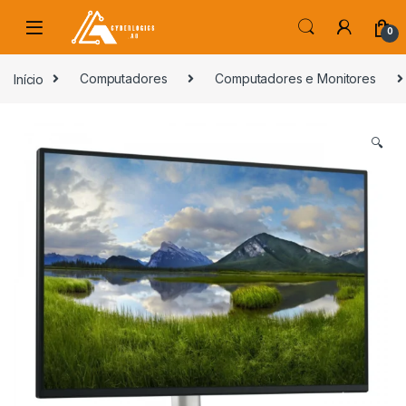
Skip to navigation
Skip to content
0
s
Início
Computadores
Computadores e Monitores
🔍