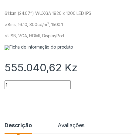
61.1cm (24.07″) WUXGA 1920 x 1200 LED IPS
>8ms, 16:10, 300cd/m², 1500:1
>USB, VGA, HDMI, DisplayPort
Ficha de informação do produto
555.040,62
Kz
Quantidade
Descrição
Avaliações