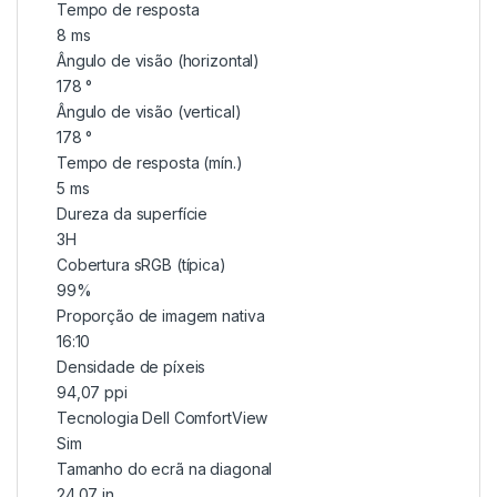
Tempo de resposta
8 ms
Ângulo de visão (horizontal)
178 °
Ângulo de visão (vertical)
178 °
Tempo de resposta (mín.)
5 ms
Dureza da superfície
3H
Cobertura sRGB (típica)
99%
Proporção de imagem nativa
16:10
Densidade de píxeis
94,07 ppi
Tecnologia Dell ComfortView
Sim
Tamanho do ecrã na diagonal
24.07 in