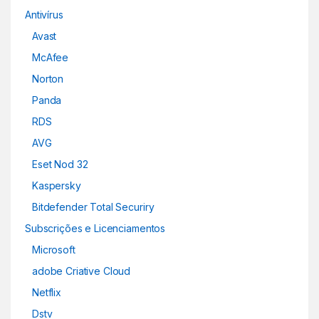
Antivírus
Avast
McAfee
Norton
Panda
RDS
AVG
Eset Nod 32
Kaspersky
Bitdefender Total Securiry
Subscrições e Licenciamentos
Microsoft
adobe Criative Cloud
Netflix
Dstv