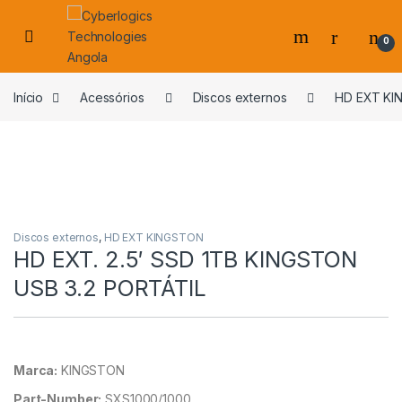
Skip to navigation
Skip to content
0
s
Início
Acessórios
Discos externos
HD EXT K
Discos externos
,
HD EXT KINGSTON
HD EXT. 2.5′ SSD 1TB KINGSTON
USB 3.2 PORTÁTIL
Marca:
KINGSTON
Part-Number:
SXS1000/1000