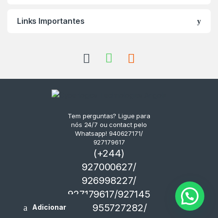
Links Importantes
Tem perguntas? Ligue para
nós 24/7 ou contact pelo
Whatsapp! 940627171/
927179617
(+244)
927000627/
926998227/
927179617/927145
751/ 955727282/
Adicionar