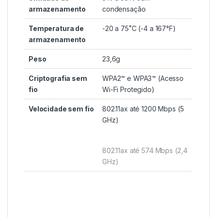
armazenamento
condensação
Temperatura de
-20 a 75˚C (-4 a 167°F)
armazenamento
Peso
23,6g
Criptografia sem
WPA2™ e WPA3™ (Acesso
fio
Wi-Fi Protegido)
Velocidade sem fio
802.11ax até 1200 Mbps (5
GHz)
802.11ax até 574 Mbps (2,4
GHz)