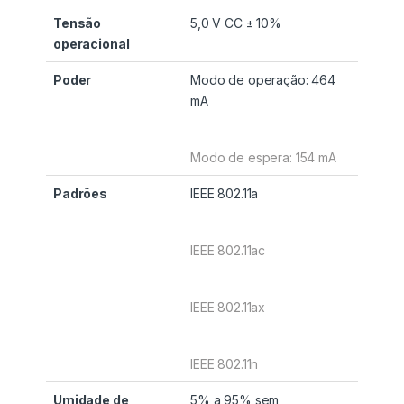
Tensão
5,0 V CC ± 10%
operacional
Poder
Modo de operação: 464
mA
Modo de espera: 154 mA
Padrões
IEEE 802.11a
IEEE 802.11ac
IEEE 802.11ax
IEEE 802.11n
Umidade de
5% a 95% sem