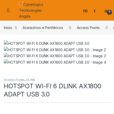
Skip to navigation
Skip to content
0
s
Início
Acessórios e Periféricos
Access Points
Access Points
,
DLINK
HOTSPOT WI-FI 6 DLINK AX1800
ADAPT USB 3.0