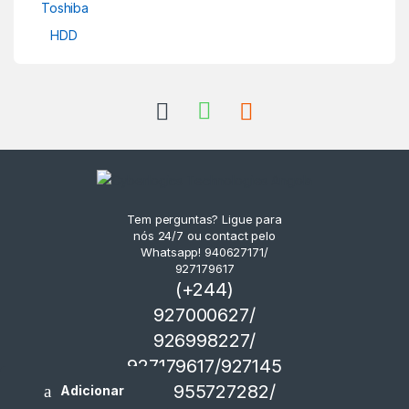
Toshiba
HDD
Tem perguntas? Ligue para
nós 24/7 ou contact pelo
Whatsapp! 940627171/
927179617
(+244)
927000627/
926998227/
927179617/927145
751/ 955727282/
Adicionar