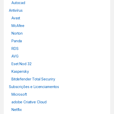
Autocad
Antivírus
Avast
McAfee
Norton
Panda
RDS
AVG
Eset Nod 32
Kaspersky
Bitdefender Total Securiry
Subscrições e Licenciamentos
Microsoft
adobe Criative Cloud
Netflix