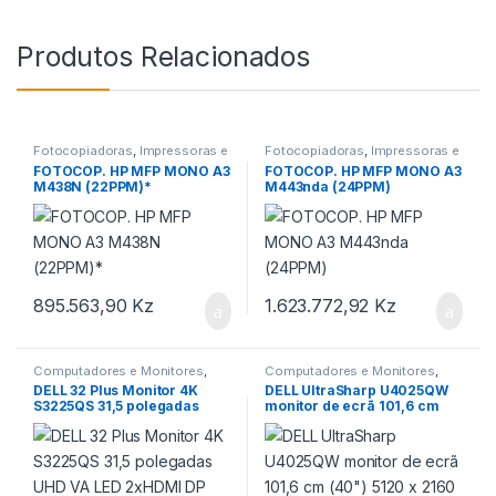
Produtos Relacionados
Fotocopiadoras
,
Impressoras e
Fotocopiadoras
,
Impressoras e
Scanner
,
informática
Scanner
,
informática
FOTOCOP. HP MFP MONO A3
FOTOCOP. HP MFP MONO A3
M438N (22PPM)*
M443nda (24PPM)
895.563,90
Kz
1.623.772,92
Kz
Computadores e Monitores
,
Computadores e Monitores
,
informática
informática
DELL 32 Plus Monitor 4K
DELL UltraSharp U4025QW
S3225QS 31,5 polegadas
monitor de ecrã 101,6 cm
UHD VA LED 2xHDMI DP Alto-
(40″) 5120 x 2160 pixels 5K
falantes 3YPPG AE Part
Ultra HD LCD Prateado Part
number: DELL-S3225QS
number: DELL-U4025QW
EAN: 5397184962374
EAN: 5397184821510