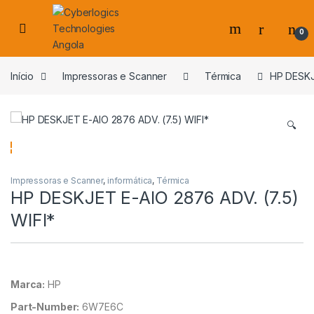
Skip to navigation
Skip to content
0
s
Início
Impressoras e Scanner
Térmica
HP DESKJ
🔍
Impressoras e Scanner
,
informática
,
Térmica
HP DESKJET E-AIO 2876 ADV. (7.5)
WIFI*
Marca:
HP
Part-Number:
6W7E6C