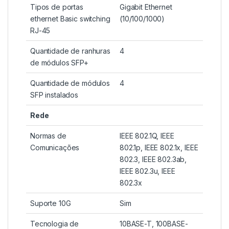
Tipos de portas
Gigabit Ethernet
ethernet Basic switching
(10/100/1000)
RJ-45
Quantidade de ranhuras
4
de módulos SFP+
Quantidade de módulos
4
SFP instalados
Rede
Normas de
IEEE 802.1Q, IEEE
Comunicações
802.1p, IEEE 802.1x, IEEE
802.3, IEEE 802.3ab,
IEEE 802.3u, IEEE
802.3x
Suporte 10G
Sim
Tecnologia de
10BASE-T, 100BASE-