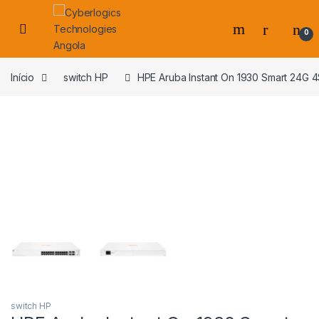
Skip to navigation
Skip to content
0
s
Início
switch HP
HPE Aruba Instant On 1930 Smart 24G
switch HP