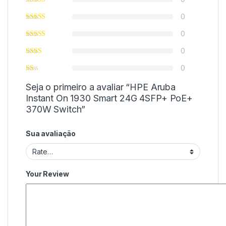
0
0
0
0
Seja o primeiro a avaliar “HPE Aruba
Instant On 1930 Smart 24G 4SFP+ PoE+
370W Switch”
Sua avaliação
Your Review