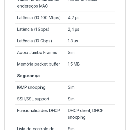
endereços MAC
Latência (10-100 Mbps)
4,7 µs
Latência (1 Gbps)
2,4 µs
Latência (10 Gbps)
1,3 µs
Apoio Jumbo Frames
Sim
Memória packet buffer
1,5 MB
Segurança
IGMP snooping
Sim
SSH/SSL support
Sim
Funcionalidades DHCP
DHCP client, DHCP
snooping
Lista de controlo de
Sim