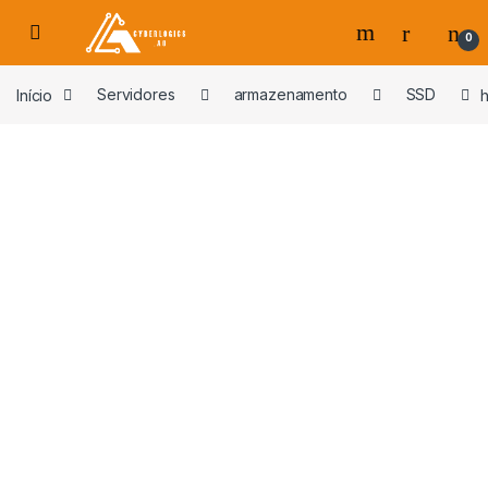
Skip to navigation
Skip to content
0
s
Início
Servidores
armazenamento
SSD
h