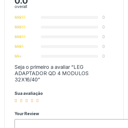
0.0
overall
0
0
0
0
0
Seja o primeiro a avaliar “LEG
ADAPTADOR QD 4 MODULOS
32X16/40”
Sua avaliação
Your Review