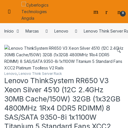
Skip to navigation
Skip to content
0
s
Início
Marcas
Lenovo
Lenovo Think Server R
🔍
Lenovo
,
Lenovo Think Server Rack
Lenovo ThinkSystem RR650 V3
Xeon Silver 4510 (12C 2.4GHz
30MB Cache/150W) 32GB (1x32GB
4800MHz 1Rx4 DDR5 RDIMM) 8
SAS/SATA 9350-8i 1x1100W
Titanium 5 Standard Fans XCC2