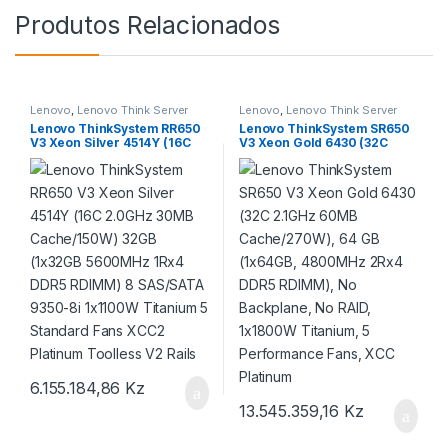
Produtos Relacionados
Lenovo
,
Lenovo Think Server
Lenovo
,
Lenovo Think Server
Rack
Rack
Lenovo ThinkSystem RR650
Lenovo ThinkSystem SR650
V3 Xeon Silver 4514Y (16C
V3 Xeon Gold 6430 (32C
2.0GHz 30MB Cache/150W)
2.1GHz 60MB Cache/270W),
32GB (1x32GB 5600MHz
64 GB (1x64GB, 4800MHz
1Rx4 DDR5 RDIMM) 8
2Rx4 DDR5 RDIMM), No
SAS/SATA 9350-8i 1x1100W
Backplane, No RAID,
Titanium 5 Standard Fans
1x1800W Titanium, 5
XCC2 Platinum Toolless V2
Performance Fans, XCC
Rails
Platinum
6.155.184,86
Kz
13.545.359,16
Kz