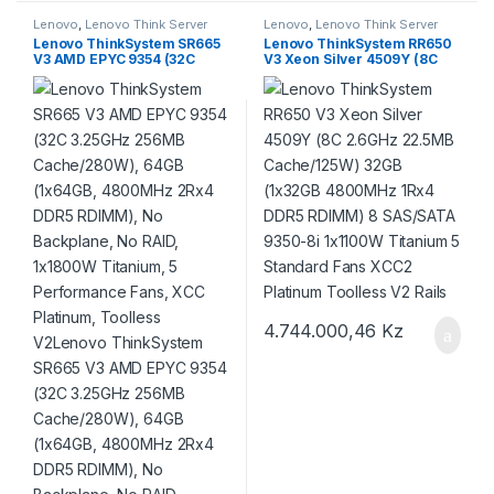
Lenovo
,
Lenovo Think Server
Lenovo
,
Lenovo Think Server
Rack
Rack
Lenovo ThinkSystem SR665
Lenovo ThinkSystem RR650
V3 AMD EPYC 9354 (32C
V3 Xeon Silver 4509Y (8C
3.25GHz 256MB
2.6GHz 22.5MB
Cache/280W), 64GB
Cache/125W) 32GB (1x32GB
(1x64GB, 4800MHz 2Rx4
4800MHz 1Rx4 DDR5
DDR5 RDIMM), No
RDIMM) 8 SAS/SATA 9350-8i
Backplane, No RAID,
1x1100W Titanium 5
1x1800W Titanium, 5
Standard Fans XCC2
Performance Fans, XCC
Platinum Toolless V2 Rails
Platinum, Toolless
V2Lenovo ThinkSystem
SR665 V3 AMD EPYC 9354
(32C 3.25GHz 256MB
Cache/280W), 64GB
(1x64GB, 4800MHz 2Rx4
DDR5 RDIMM), No
Backplane, No RAID,
1x1800W Titanium, 5
Performance Fans, XCC
4.744.000,46
Kz
Platinum, Toolless V2