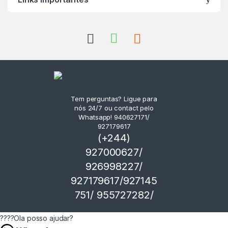
Tem perguntas? Ligue para
nós 24/7 ou contact pelo
Whatsapp! 940627171/
927179617
(+244)
927000627/
926998227/
927179617/927145
751/ 955727282/
????Ola posso ajudar?