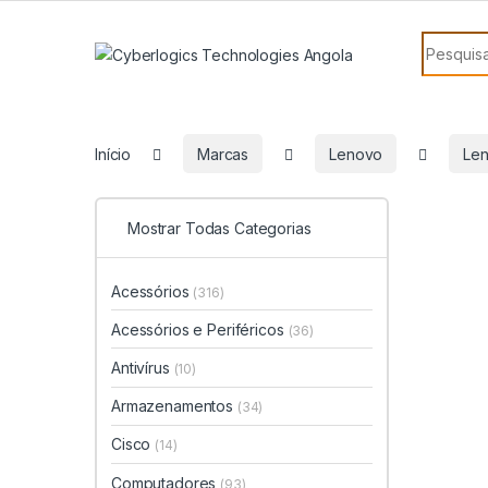
Skip to navigation
Skip to content
Search f
Início
Marcas
Lenovo
Len
Mostrar Todas Categorias
Acessórios
(316)
Acessórios e Periféricos
(36)
Antivírus
(10)
Armazenamentos
(34)
Cisco
(14)
Computadores
(93)