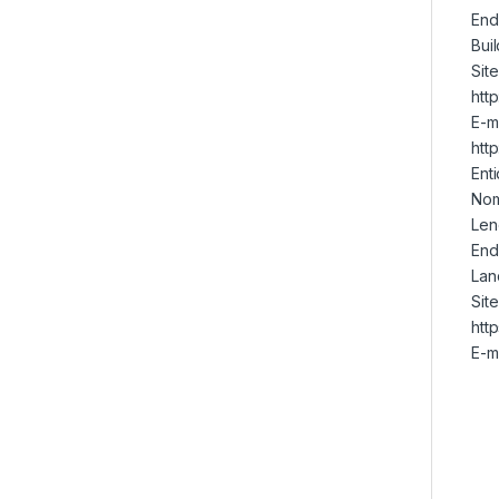
End
Bui
Sit
htt
E-m
htt
Ent
No
Len
End
Lan
Sit
htt
E-m