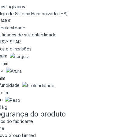
os logísticos
igo de Sistema Harmonizado (HS)
14100
tentabilidade
tificados de sustentabilidade
ERGY STAR
os e dimensões
gura
0 mm
ura
 mm
fundidade
3 mm
so
2 kg
gurança do produto
os do fabricante
me
ovo Group Limited