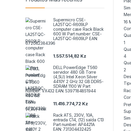
Pla
Sim
Mem
Supermicro CSE-
16 
LA25TQC-R609LP
Con
computer case Rack Black
600 W Part number: CSE-
Qua
LA25TQC-R609LP EAN:
1
672042384396
Qua
1.557.514,82
Kz
4
Qua
DELL PowerEdge T560
2
servidor 480 GB Torre
Des
(4,5U) Intel Xeon Silver
4410Y 2 GHz 32 GB DDR5-
Tip
SDRAM 1100 W Part
Rac
number: VX432 EAN: 5397184851944
Cor
11.416.774,72
Kz
Pre
Sup
Rack ATS, 230V, 10A,
Sim
entrada C14, (12) saída C13
Part number: AP4421A
De
EAN: 731304432425