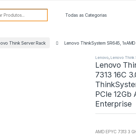
or:
ovo Think Server Rack
Lenovo ThinkSystem SR645, 1xAMD E
Lenovo
,
Lenovo Think 
Lenovo Th
7313 16C 3
ThinkSyste
PCIe 12Gb 
Enterprise
AMD EPYC 7313 3 G