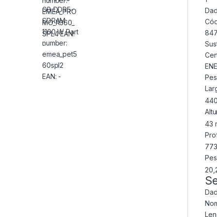
Dad
Cód
847
Sus
Cer
EN
Pes
Lar
44
Alt
43
Pro
77
Pe
20,
Se
Dad
No
Len