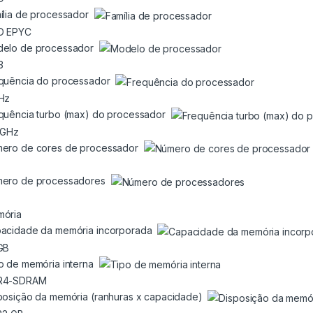
ília de processador
D EPYC
elo de processador
3
quência do processador
Hz
quência turbo (max) do processador
 GHz
ero de cores de processador
ero de processadores
ória
acidade da memória incorporada
GB
o de memória interna
R4-SDRAM
posição da memória (ranhuras x capacidade)