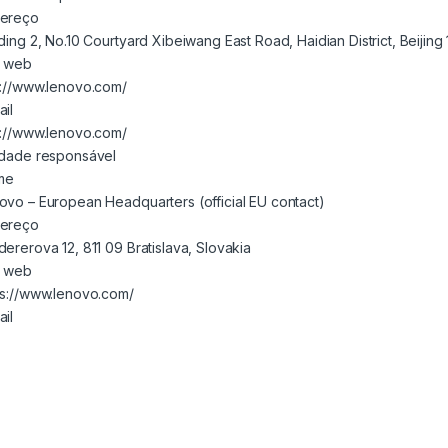
ereço
lding 2, No.10 Courtyard Xibeiwang East Road, Haidian District, Beijin
e web
p://www.lenovo.com/
ail
p://www.lenovo.com/
idade responsável
me
ovo – European Headquarters (official EU contact)
ereço
dererova 12, 811 09 Bratislava, Slovakia
e web
ps://www.lenovo.com/
ail