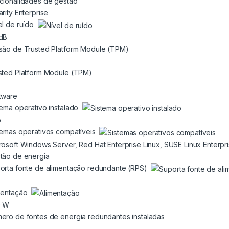
cionalidades de gestão
arity Enterprise
el de ruído
dB
são de Trusted Platform Module (TPM)
sted Platform Module (TPM)
tware
tema operativo instalado
o
temas operativos compatíveis
rosoft Windows Server, Red Hat Enterprise Linux, SUSE Linux Enterp
tão de energia
orta fonte de alimentação redundante (RPS)
mentação
0 W
ero de fontes de energia redundantes instaladas