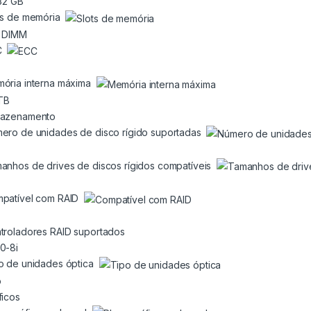
 32 GB
ts de memória
 DIMM
C
ória interna máxima
 TB
azenamento
ero de unidades de disco rígido suportadas
anhos de drives de discos rígidos compatíveis
patível com RAID
troladores RAID suportados
0-8i
o de unidades óptica
o
ficos