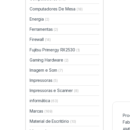
Computadores De Mesa
(18)
Energia
(2)
Ferramentas
(2)
Firewall
(14)
Fujitsu Primergy RX2530
(1)
Gaming Hardware
(2)
Imagem e Som
(7)
Impressoras
(5)
Impressoras e Scanner
(8)
informática
(63)
Marcas
(169)
Pro
Material de Escritório
(10)
Fab
AM