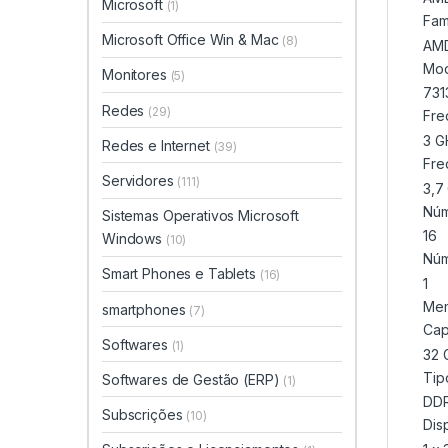
Microsoft
(1)
Fam
Microsoft Office Win & Mac
(8)
AM
Mod
Monitores
(5)
731
Redes
(29)
Fre
3 G
Redes e Internet
(39)
Fre
Servidores
(111)
3,7
Núm
Sistemas Operativos Microsoft
16
Windows
(10)
Núm
Smart Phones e Tablets
(16)
1
Mem
smartphones
(7)
Cap
Softwares
(1)
32 
Tip
Softwares de Gestão (ERP)
(1)
DD
Subscrições
(10)
Dis