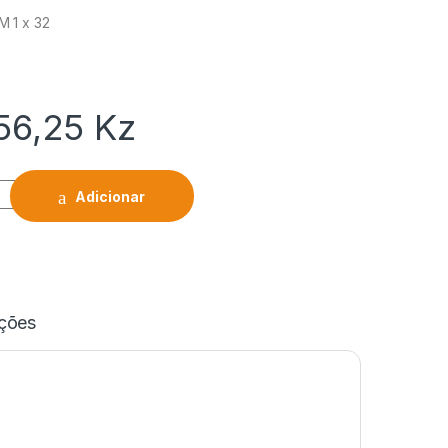
 1 x 32
56,25
Kz
Adicionar
ações