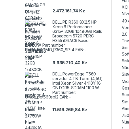
Fun
XCl
2.472.161,74
Kz
Nív
49 
DELL PE R360 8X2.5 HP
Xeon 6 Performance
Ver
6315P 32GB 1x480GB Rails
2.0
Broadcom 5720 PERC
H355 iDRAC9 Basic
Tru
2x700W Part number:
Sim
EMEA_PROMO_R360_SPL4 EAN: -
Sof
Sis
6.635.210,40
Kz
Nã
DELL PowerEdge T560
Sis
servidor 4 TB Torre (4,5U)
Mic
Intel Xeon Silver 4410Y 16
GB DDR5-SDRAM 1100 W
Ges
Part number:
Sup
emea_pet560spl2 EAN: -
Sim
Ali
11.519.269,84
Kz
75
Núm
1