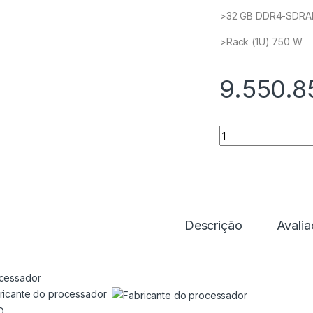
>32 GB DDR4-SDRAM
>Rack (1U) 750 W
9.550.8
Quantidade
Descrição
Avali
cessador
ricante do processador
D