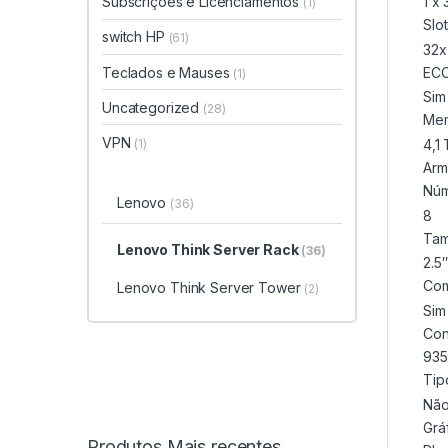
1 x
Subscrições e Licenciamentos
(1)
Slo
switch HP
(61)
32x
Teclados e Mauses
EC
(1)
Sim
Uncategorized
(28)
Mem
VPN
(1)
4,1
Arm
Núm
Lenovo
(36)
8
Tam
Lenovo Think Server Rack
(36)
2.5″
Com
Lenovo Think Server Tower
(2)
Sim
Con
935
Tip
Nã
Grá
Produtos Mais recentes