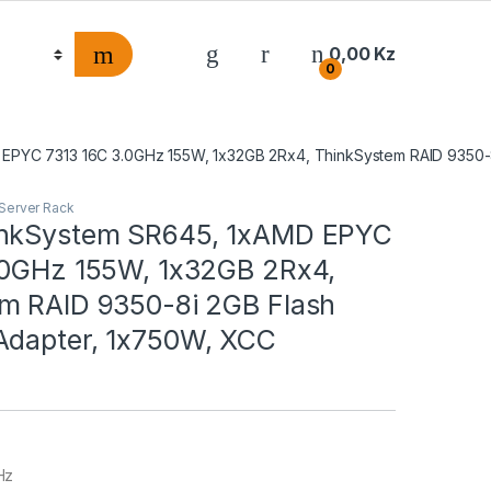
0,00
Kz
0
PYC 7313 16C 3.0GHz 155W, 1x32GB 2Rx4, ThinkSystem RAID 9350-8i
Server Rack
inkSystem SR645, 1xAMD EPYC
.0GHz 155W, 1x32GB 2Rx4,
m RAID 9350-8i 2GB Flash
Adapter, 1x750W, XCC
Hz