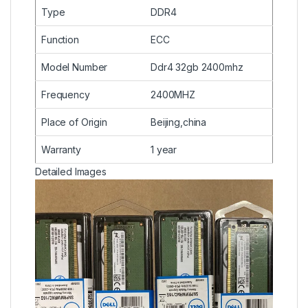
Type
DDR4
Function
ECC
Model Number
Ddr4 32gb 2400mhz
Frequency
2400MHZ
Place of Origin
Beijing,china
Warranty
1 year
Detailed Images