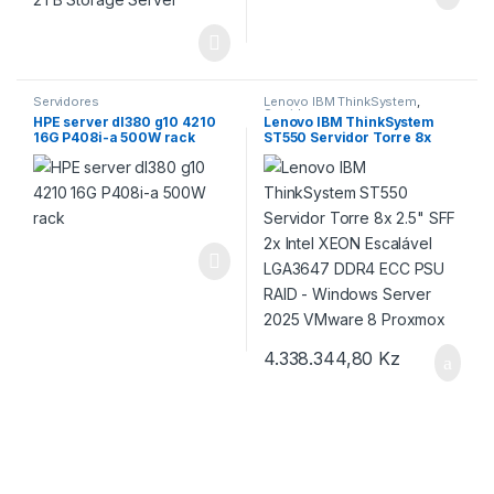
Servidores
Lenovo IBM ThinkSystem
,
Servidores
HPE server dl380 g10 4210
Lenovo IBM ThinkSystem
16G P408i-a 500W rack
ST550 Servidor Torre 8x
2.5″ SFF 2x Intel XEON
Escalável LGA3647 DDR4
ECC PSU RAID – Windows
Server 2025 VMware 8
Proxmox
4.338.344,80
Kz