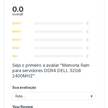
0.0
overall
0
0
0
0
0
Seja o primeiro a avaliar “Memoria Ram
para servidores DDR4 DELL 32GB
2400MHZ”
Sua avaliação
Your Review