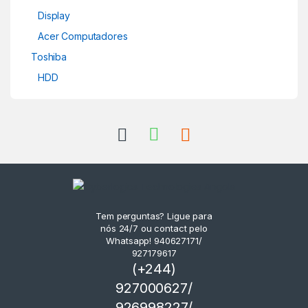
Display
Acer Computadores
Toshiba
HDD
Tem perguntas? Ligue para
nós 24/7 ou contact pelo
Whatsapp! 940627171/
927179617
(+244)
927000627/
926998227/