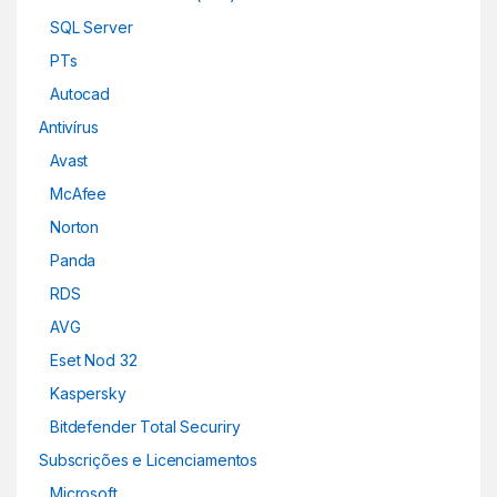
SQL Server
PTs
Autocad
Antivírus
Avast
McAfee
Norton
Panda
RDS
AVG
Eset Nod 32
Kaspersky
Bitdefender Total Securiry
Subscrições e Licenciamentos
Microsoft