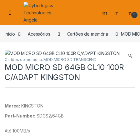
Skip to navigation
Skip to content
0
s
Início
Acessórios
Cartões de memória
MOD MIC
🔍
Cartões de memória
,
MOD MICRO SD TRANSCEND
MOD MICRO SD 64GB CL10 100R
C/ADAPT KINGSTON
Marca:
KINGSTON
Part-Number:
SDCS2/64GB
Até 100MB/s