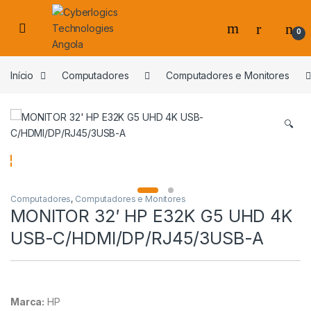
Skip to navigation
Skip to content
0
s
Início
Computadores
Computadores e Monitores
🔍
Computadores
,
Computadores e Monitores
MONITOR 32′ HP E32K G5 UHD 4K
USB-C/HDMI/DP/RJ45/3USB-A
Marca:
HP