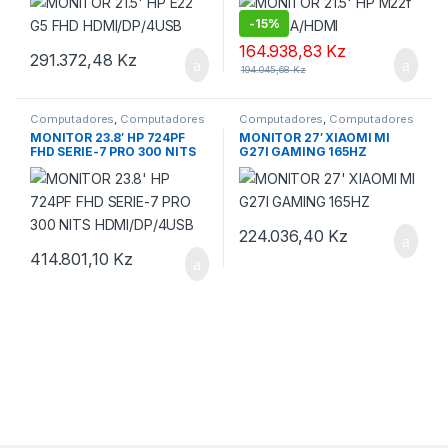
-
15%
164.938,83
Kz
291.372,48
Kz
194.045,68
Kz
Computadores
,
Computadores
Computadores
,
Computadores
e Monitores
e Monitores
MONITOR 23.8′ HP 724PF
MONITOR 27′ XIAOMI MI
FHD SERIE-7 PRO 300 NITS
G27I GAMING 165HZ
HDMI/DP/4USB
224.036,40
Kz
414.801,10
Kz