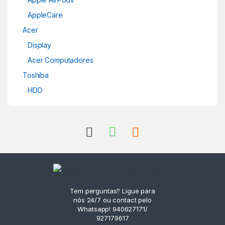
AppleCare
Acer
Display
Acer Computadores
Toshiba
HDD
Tem perguntas? Ligue para
nós 24/7 ou contact pelo
Whatsapp! 940627171/
927179617