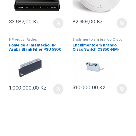
33.687,00
Kz
82.359,00
Kz
HP Aruba
,
Redes
Enchimento em branco Cisco
Switch
,
Redes
Fonte de alimentação HP
Enchimento em branco
Aruba Blank Filler PSU 5800
Cisco Switch C3850-NM-
5820X Switch 5000-9446
BLANK para WS-C3850-48U
700-34852
310.000,00
Kz
1.000.000,00
Kz