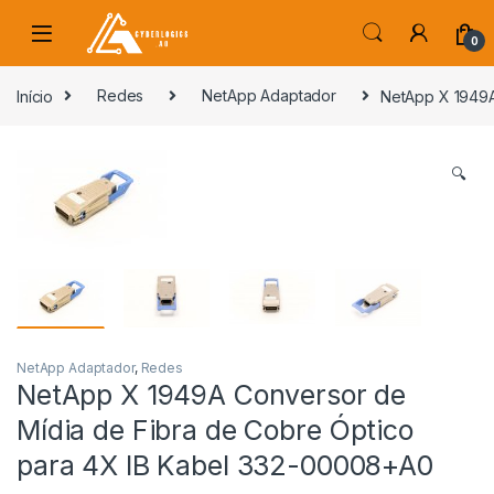
Skip to navigation
Skip to content
0
s
Início
Redes
NetApp Adaptador
NetApp X 1949A
🔍
NetApp Adaptador
,
Redes
NetApp X 1949A Conversor de
Mídia de Fibra de Cobre Óptico
para 4X IB Kabel 332-00008+A0