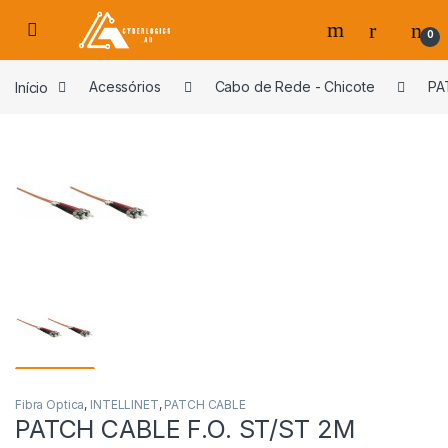
Skip to navigation
Skip to content
0
s
Início
Acessórios
Cabo de Rede - Chicote
PA
Fibra Optica
,
INTELLINET
,
PATCH CABLE
PATCH CABLE F.O. ST/ST 2M