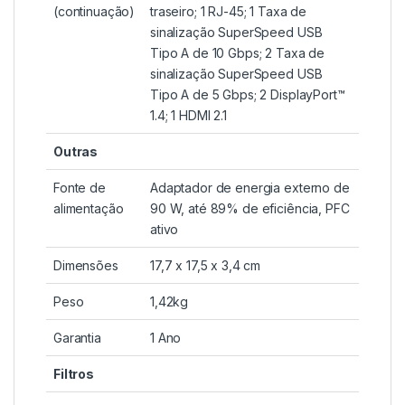
(continuação)
traseiro; 1 RJ-45; 1 Taxa de
sinalização SuperSpeed ​​​​USB
Tipo A de 10 Gbps; 2 Taxa de
sinalização SuperSpeed ​​​​USB
Tipo A de 5 Gbps; 2 DisplayPort™
1.4; 1 HDMI 2.1
Outras
Fonte de
Adaptador de energia externo de
alimentação
90 W, até 89% de eficiência, PFC
ativo
Dimensões
17,7 x 17,5 x 3,4 cm
Peso
1,42kg
Garantia
1 Ano
Filtros