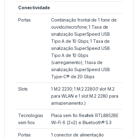
Conectividade
Portas
Combinação frontal de 1 fone de
ouvido/microfone; 1 Taxa de
sinalização SuperSpeed ​​​​USB
Tipo A de 10 Gbps; 1 Taxa de
sinalização SuperSpeed ​​​​USB
Tipo A de 10 Gbps
(carregamento); 1 taxa de
sinalização SuperSpeed ​​USB
Type-C® de 20 Gbps
Slots
1 M.2 2230; 1 M.2 2280(1 slot M.2
para WLAN e 1 slot M.2 2280 para
armazenamento.)
Tecnologias
Placa sem fio Realtek RTL8852BE
sem fios
Wi-Fi 6 (2×2) e Bluetooth® 5.3
Portas
1 conector de alimentação