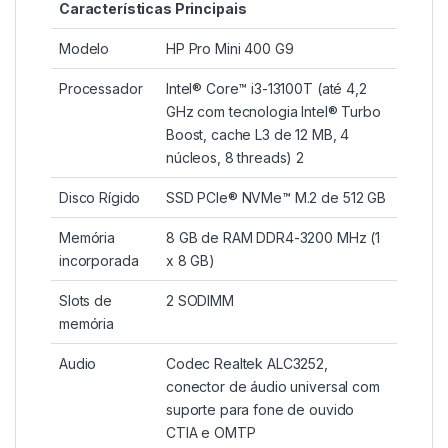
Características Principais
Modelo
HP Pro Mini 400 G9
Processador
Intel® Core™ i3-13100T (até 4,2
GHz com tecnologia Intel® Turbo
Boost, cache L3 de 12 MB, 4
núcleos, 8 threads) 2
Disco Rígido
SSD PCIe® NVMe™ M.2 de 512 GB
Memória
8 GB de RAM DDR4-3200 MHz (1
incorporada
x 8 GB)
Slots de
2 SODIMM
memória
Audio
Codec Realtek ALC3252,
conector de áudio universal com
suporte para fone de ouvido
CTIA e OMTP