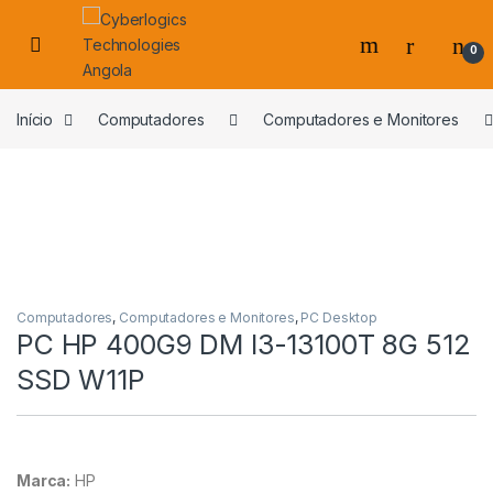
Skip to navigation
Skip to content
0
s
Início
Computadores
Computadores e Monitores
Computadores
,
Computadores e Monitores
,
PC Desktop
PC HP 400G9 DM I3-13100T 8G 512
SSD W11P
Marca:
HP