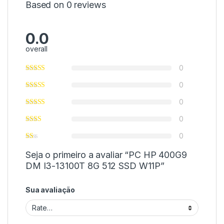
Based on 0 reviews
0.0
overall
0
0
0
0
0
Seja o primeiro a avaliar “PC HP 400G9
DM I3-13100T 8G 512 SSD W11P”
Sua avaliação