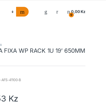
0,00
Kz
0
RA
A FIXA WP RACK 1U 19′ 650MM
-AFS-41100-B
53
Kz