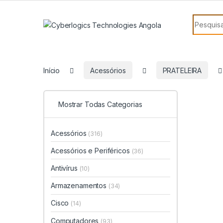
Skip to navigation
Skip to content
Search f
Início
Acessórios
PRATELEIRA
Mostrar Todas Categorias
Acessórios
(316)
Acessórios e Periféricos
(36)
Antivírus
(10)
Armazenamentos
(34)
Cisco
(14)
Computadores
(93)