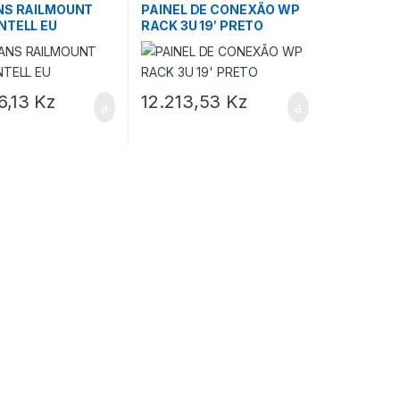
CONEXÃO
ANS RAILMOUNT
PAINEL DE CONEXÃO WP
NTELL EU
RACK 3U 19′ PRETO
6,13
Kz
12.213,53
Kz