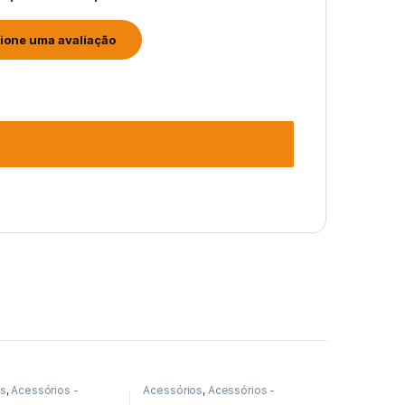
os
,
Acessórios -
Acessórios
,
Acessórios -
s
,
INTELLINET
Bastidores
,
PAINEL DE