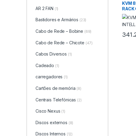
KVM 8
AR 2 FAN
RACK 
(1)
Bastidores e Armários
(23)
Cabo de Rede – Bobine
(69)
341.
Cabo de Rede – Chicote
(47)
Cabos Diversos
(1)
Cadeado
(1)
carregadores
(1)
Cartões de memória
(8)
Centrais Telefónicas
(2)
Cisco Nexus
(1)
Discos externos
(8)
Discos Internos
(12)