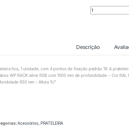
Quantidade
Descrição
Avali
teleira fixa, 1 unidade, com 4 pontos de fixação padrão 19. A prateleir
ários WP RACK série RSB com 1000 mm de profundidade. – Cor RAL 9
fundidade 650 mm – Altura 1U”
egorias:
Acessórios
,
PRATELEIRA