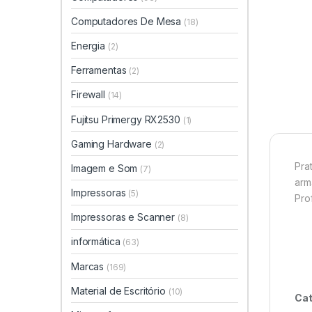
Computadores De Mesa
(18)
Energia
(2)
Ferramentas
(2)
Firewall
(14)
Fujitsu Primergy RX2530
(1)
Gaming Hardware
(2)
Pra
Imagem e Som
(7)
arm
Impressoras
(5)
Pro
Impressoras e Scanner
(8)
informática
(63)
Marcas
(169)
Material de Escritório
(10)
Cat