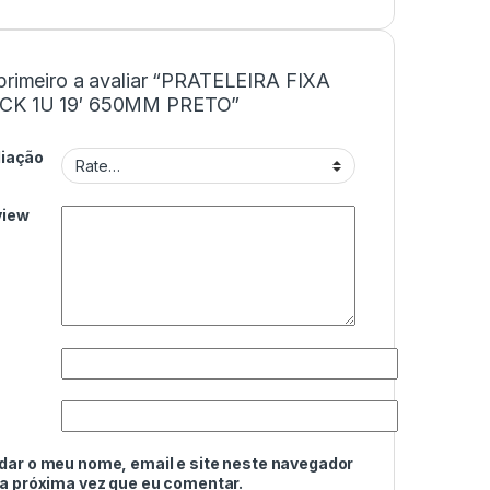
 primeiro a avaliar “PRATELEIRA FIXA
CK 1U 19′ 650MM PRETO”
liação
view
dar o meu nome, email e site neste navegador
 a próxima vez que eu comentar.