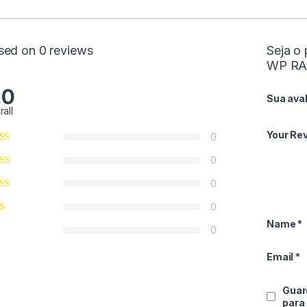
sed on 0 reviews
Seja o
WP RA
.0
Sua ava
rall
Your Re
0
0
0
0
Name
*
0
Email
*
Guar
para