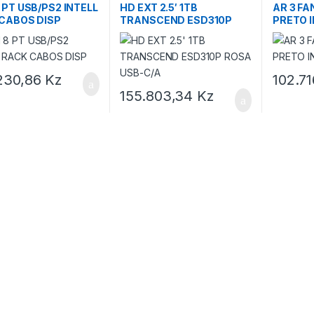
 PT USB/PS2 INTELL
HD EXT 2.5′ 1TB
AR 3 F
CABOS DISP
TRANSCEND ESD310P
PRETO I
ROSA USB-C/A
230,86
Kz
102.71
155.803,34
Kz