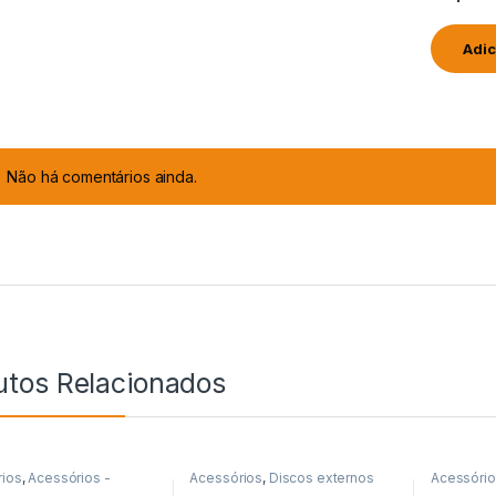
Não há comentários ainda.
utos Relacionados
ios
,
Acessórios -
Acessórios
,
Discos externos
Acessóri
res
,
KVM
Bastidore