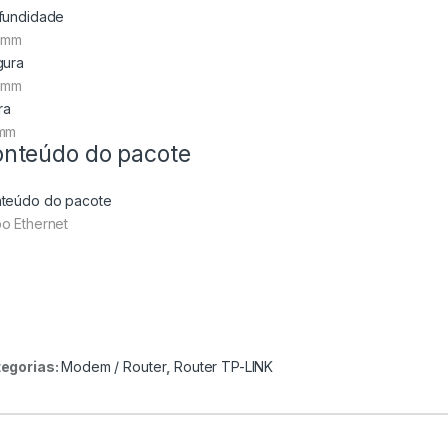
fundidade
 mm
gura
 mm
ra
mm
nteúdo do pacote
teúdo do pacote
o Ethernet
egorias:
Modem / Router
,
Router TP-LINK