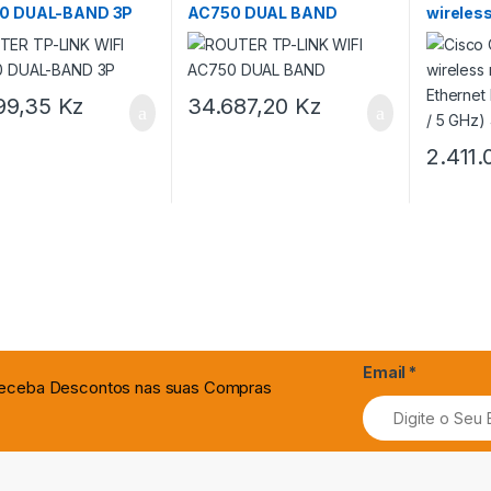
0 DUAL-BAND 3P
AC750 DUAL BAND
wireless
Etherne
GHz / 5 
99,35
Kz
34.687,20
Kz
2.411
Email
*
 Receba Descontos nas suas Compras