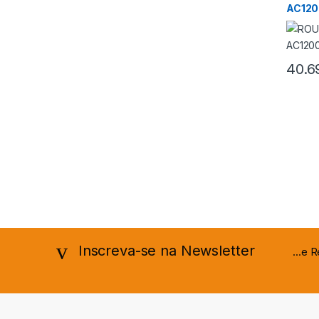
AC120
40.6
Inscreva-se na Newsletter
...e