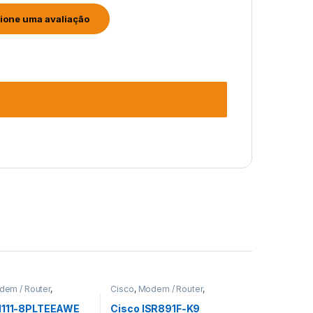
em / Router
,
Cisco
,
Modem / Router
,
s Cisco
Roteadores Cisco
1111-8PLTEEAWE
Cisco ISR891F-K9