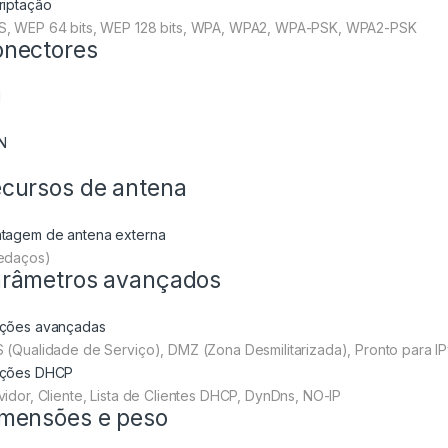
riptação
, WEP 64 bits, WEP 128 bits, WPA, WPA2, WPA-PSK, WPA2-PSK
nectores
N
N
cursos de antena
tagem de antena externa
edaços)
râmetros avançados
ções avançadas
 (Qualidade de Serviço), DMZ (Zona Desmilitarizada), Pronto para I
ções DHCP
vidor, Cliente, Lista de Clientes DHCP, DynDns, NO-IP
mensões e peso