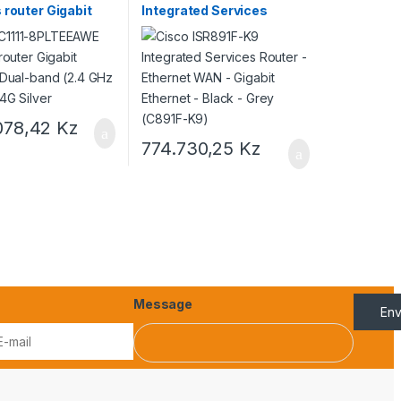
 router Gigabit
Integrated Services
t Dual-band (2.4
Router – Ethernet WAN –
GHz) 4G Silver
Gigabit Ethernet – Black –
Grey (C891F-K9)
.078,42
Kz
774.730,25
Kz
Message
Env