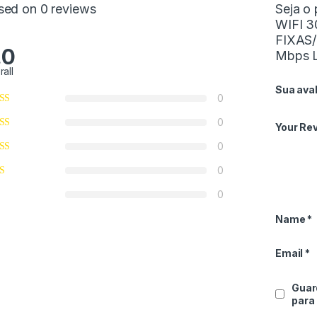
sed on 0 reviews
Seja o
WIFI 
FIXAS/
.0
Mbps L
rall
Sua ava
0
0
Your Re
0
0
0
Name
*
Email
*
Guar
para