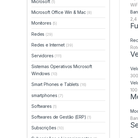
Microsoft
(1)
WiF
Ban
Microsoft Office Win & Mac
(8)
2,4
Monitores
(5)
F
Redes
(29)
Rec
Redes e Internet
(39)
Rot
Ve
Servidores
(111)
Sistemas Operativos Microsoft
Vel
Windows
(10)
300
Vel
Smart Phones e Tablets
(16)
100
M
smartphones
(7)
Softwares
(1)
Mo
Softwares de Gestão (ERP)
(1)
Ban
S
Subscrições
(10)