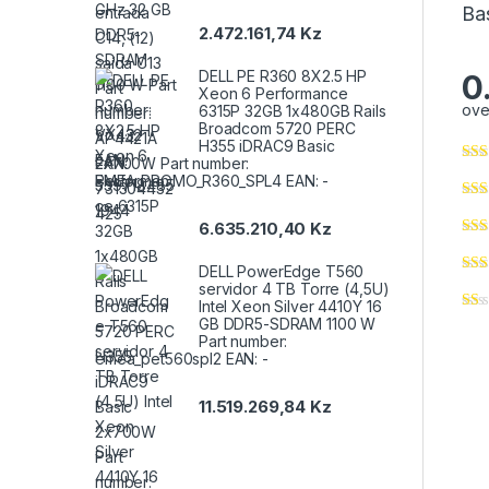
Ba
2.472.161,74
Kz
DELL PE R360 8X2.5 HP
0
Xeon 6 Performance
ove
6315P 32GB 1x480GB Rails
Broadcom 5720 PERC
H355 iDRAC9 Basic
2x700W Part number:
EMEA_PROMO_R360_SPL4 EAN: -
6.635.210,40
Kz
DELL PowerEdge T560
servidor 4 TB Torre (4,5U)
Intel Xeon Silver 4410Y 16
GB DDR5-SDRAM 1100 W
Part number:
emea_pet560spl2 EAN: -
11.519.269,84
Kz