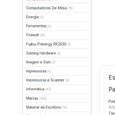
Computadores De Mesa
(18)
Energia
(2)
Ferramentas
(2)
Firewall
(14)
Fujitsu Primergy RX2530
(1)
Gaming Hardware
(2)
Imagem e Som
(7)
Impressoras
(5)
Es
Impressoras e Scanner
(8)
Pa
informática
(63)
Marcas
(169)
Pad
Material de Escritório
802
(10)
Tip