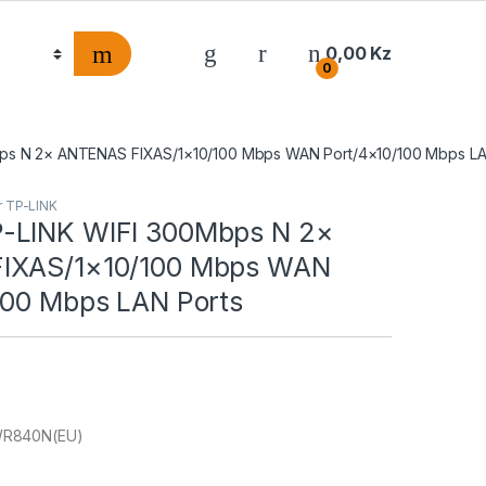
0,00
Kz
0
s N 2× ANTENAS FIXAS/1×10/100 Mbps WAN Port/4×10/100 Mbps LA
r TP-LINK
-LINK WIFI 300Mbps N 2×
IXAS/1×10/100 Mbps WAN
100 Mbps LAN Ports
WR840N(EU)