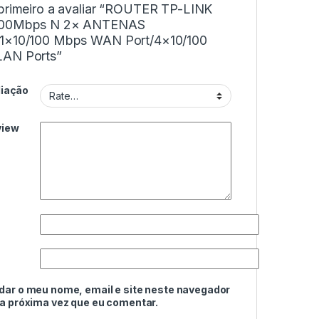
 primeiro a avaliar “ROUTER TP-LINK
300Mbps N 2× ANTENAS
1×10/100 Mbps WAN Port/4×10/100
AN Ports”
liação
view
dar o meu nome, email e site neste navegador
 a próxima vez que eu comentar.