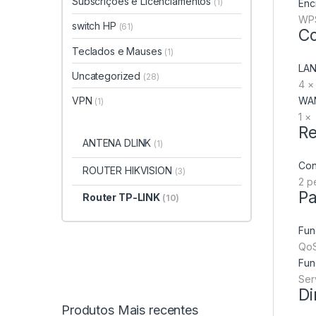
Subscrições e Licenciamentos
(1)
Enc
WPS
switch HP
(61)
Co
Teclados e Mauses
(1)
LA
Uncategorized
(28)
4 ×
VPN
WA
(1)
1 ×
Re
ANTENA DLINK
(1)
Con
ROUTER HIKVISION
(3)
2 p
Pa
Router TP-LINK
(10)
Fun
QoS
Fun
Ser
Di
Produtos Mais recentes