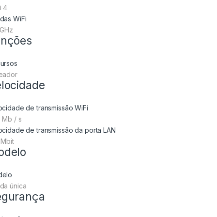
i 4
das WiFi
 GHz
unções
ursos
eador
locidade
ocidade de transmissão WiFi
 Mb / s
ocidade de transmissão da porta LAN
 Mbit
odelo
delo
da única
egurança