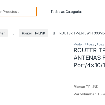
or:
ter
Router TP-LINK
ROUTER TP-LINK WIFI 300Mbp
Modem / Router
,
Route
ROUTER TP
ANTENAS F
Port/4×10/
Marca:
TP-LINK
Part-Number:
TL-