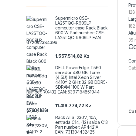
Pro
128
Supermicro CSE-
Lar
LA25TQC-R609LP
182
computer case Rack Black
600 W Part number: CSE-
Altu
LA25TQC-R609LP EAN:
35 
672042384396
Co
1.557.514,82
Kz
Con
DELL PowerEdge T560
Cab
servidor 480 GB Torre
(4,5U) Intel Xeon Silver
4410Y 2 GHz 32 GB DDR5-
SDRAM 1100 W Part
number: VX432 EAN: 5397184851944
11.416.774,72
Kz
Cat
Rack ATS, 230V, 10A,
entrada C14, (12) saída C13
Part number: AP4421A
EAN: 731304432425