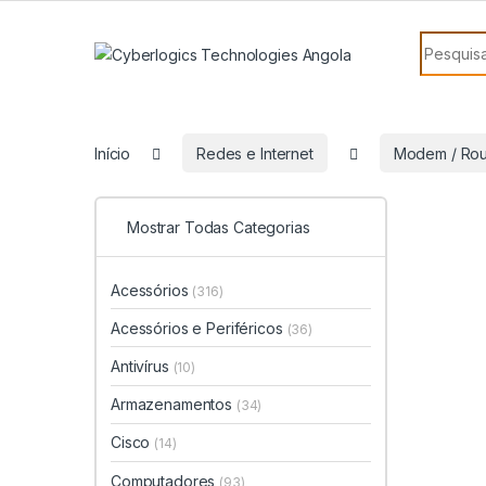
Skip to navigation
Skip to content
Search f
Início
Redes e Internet
Modem / Rou
Mostrar Todas Categorias
Acessórios
(316)
Acessórios e Periféricos
(36)
Antivírus
(10)
Armazenamentos
(34)
Cisco
(14)
Computadores
(93)