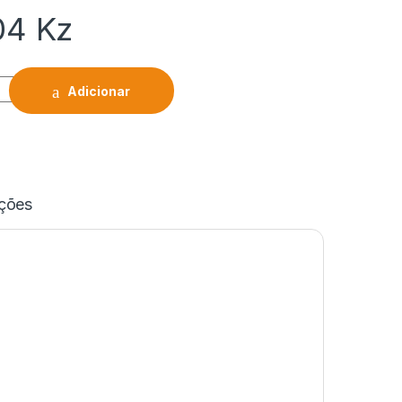
,04
Kz
Adicionar
ações