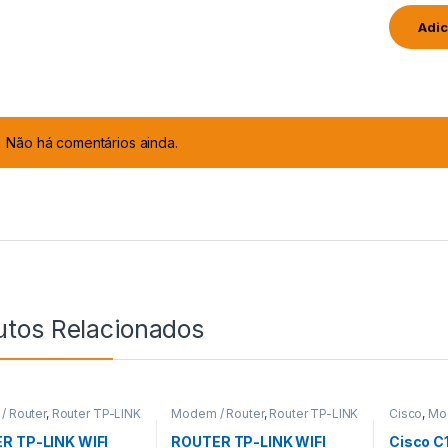
Não há comentários ainda.
utos Relacionados
/ Router
,
Router TP-LINK
Modem / Router
,
Router TP-LINK
Cisco
,
Mod
Roteadore
R TP-LINK WIFI
ROUTER TP-LINK WIFI
Cisco C