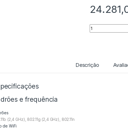
24.281
Quantidade
Descrição
Avali
pecificações
drões e frequência
rões
.11b (2,4 GHz), 802.11g (2,4 GHz), 802.11n
o de WiFi