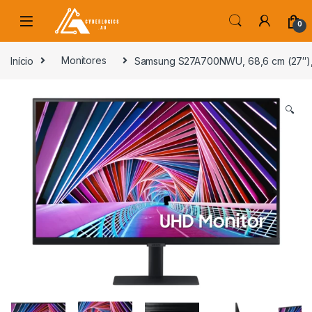
Skip to navigation
Skip to content
0
s
Início
Monitores
Samsung S27A700NWU, 68,6 cm (27″), 38
🔍