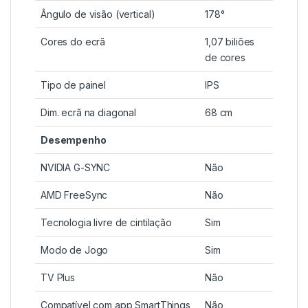
Ângulo de visão (vertical)
178°
Cores do ecrã
1,07 biliões
de cores
Tipo de painel
IPS
Dim. ecrã na diagonal
68 cm
Desempenho
NVIDIA G-SYNC
Não
AMD FreeSync
Não
Tecnologia livre de cintilação
Sim
Modo de Jogo
Sim
TV Plus
Não
Compatível com app SmartThings
Não