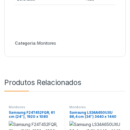
Categoria:
Monitores
Produtos Relacionados
Monitores
Monitores
Samsung F24T452FQR, 61
Samsung LS34A650UXU
cm (24″), 1920 x 1080
86,4 cm (34″) 3440 x 1440
pixels, LED, 5 ms, Preto
pixels UltraWide Quad HD
LED Preto