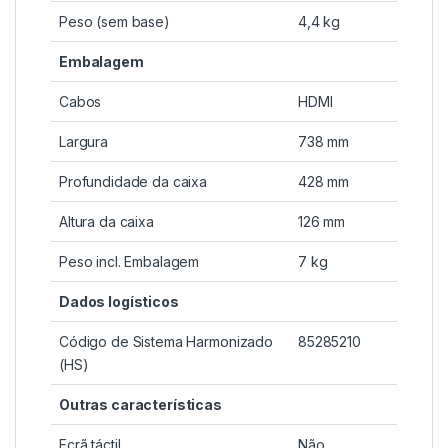
Peso (sem base)
4,4 kg
Embalagem
Cabos
HDMI
Largura
738 mm
Profundidade da caixa
428 mm
Altura da caixa
126 mm
Peso incl. Embalagem
7 kg
Dados logísticos
Código de Sistema Harmonizado
85285210
(HS)
Outras características
Ecrã táctil
Não