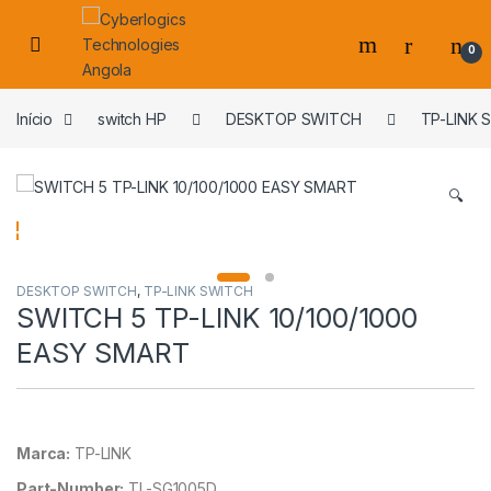
Skip to navigation
Skip to content
0
s
Início
switch HP
DESKTOP SWITCH
TP-LINK 
🔍
DESKTOP SWITCH
,
TP-LINK SWITCH
SWITCH 5 TP-LINK 10/100/1000
EASY SMART
Marca:
TP-LINK
Part-Number:
TL-SG1005D