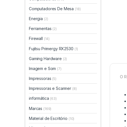
Computadores De Mesa
(18)
Energia
(2)
Ferramentas
(2)
Firewall
(14)
Fujitsu Primergy RX2530
(1)
Gaming Hardware
(2)
Imagem e Som
(7)
O R
Impressoras
(5)
Impressoras e Scanner
(8)
informática
(63)
Marcas
(169)
Material de Escritório
(10)