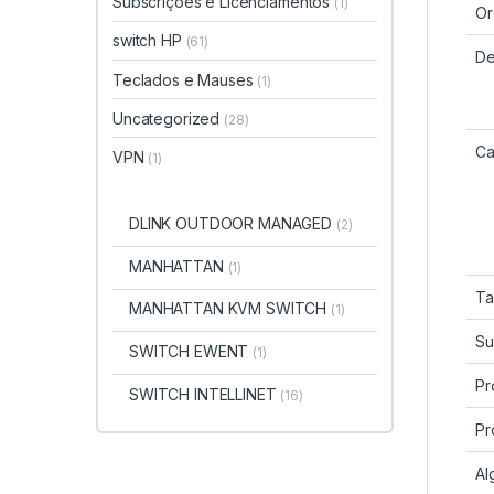
Subscrições e Licenciamentos
(1)
Or
switch HP
(61)
D
Teclados e Mauses
(1)
Uncategorized
(28)
Ca
VPN
(1)
DLINK OUTDOOR MANAGED
(2)
MANHATTAN
(1)
Ta
MANHATTAN KVM SWITCH
(1)
Su
SWITCH EWENT
(1)
Pr
SWITCH INTELLINET
(16)
Pr
Al