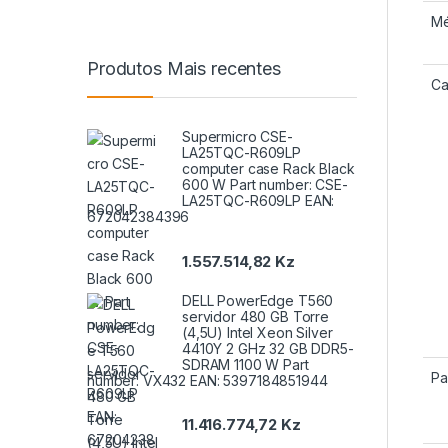
Mé
Produtos Mais recentes
Ca
Supermicro CSE-
LA25TQC-R609LP
computer case Rack Black
600 W Part number: CSE-
LA25TQC-R609LP EAN:
672042384396
1.557.514,82
Kz
DELL PowerEdge T560
servidor 480 GB Torre
(4,5U) Intel Xeon Silver
4410Y 2 GHz 32 GB DDR5-
SDRAM 1100 W Part
Pa
number: VX432 EAN: 5397184851944
11.416.774,72
Kz