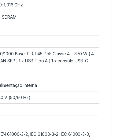
9: 1,016 GHz
3 SDRAM
00/1000 Base-T RJ-45 PoE Classe 4 – 370 W ¦ 4
LAN SFP ¦ 1 x USB Tipo A ¦ 1 x console USB-C
alimentação interna
0 V (50/60 Hz)
 EN 61000-3-2, IEC 61000-3-2, IEC 61000-3-3,