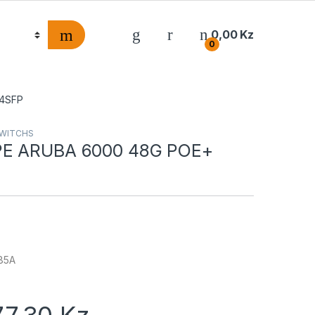
0,00
Kz
0
 4SFP
WITCHS
E ARUBA 6000 48G POE+
85A