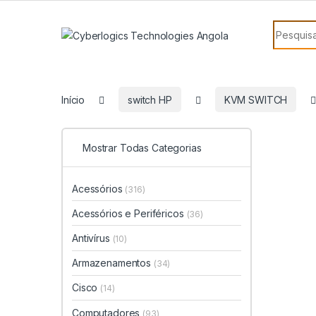
Skip to navigation
Skip to content
Search f
Início
switch HP
KVM SWITCH
Mostrar Todas Categorias
Acessórios
(316)
Acessórios e Periféricos
(36)
Antivírus
(10)
Armazenamentos
(34)
Cisco
(14)
Computadores
(93)