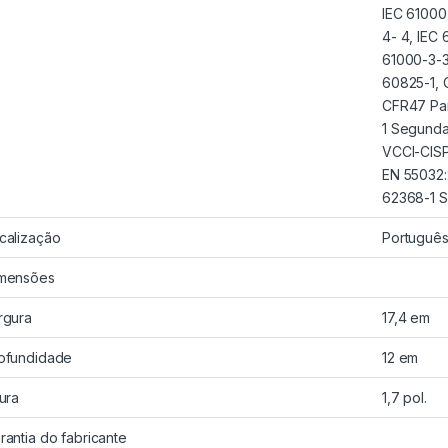
IEC 61000
4- 4, IEC
61000-3-3
60825-1, 
CFR47 Par
1 Segunda
VCCI-CISP
EN 55032:
62368-1 
calização
Português 
mensões
rgura
17,4 em
ofundidade
12 em
tura
1,7 pol.
rantia do fabricante