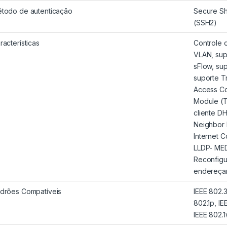
todo de autenticação
Secure Sh
(SSH2)
racterísticas
Controle 
VLAN, sup
sFlow, su
suporte Tr
Access Co
Module (T
cliente D
Neighbor 
Internet 
LLDP- MED
Reconfigu
endereça
drões Compatíveis
IEEE 802.3
802.1p, IE
IEEE 802.1