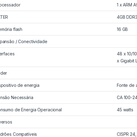
ocessador
1 x ARM A
ATER
4GB DDR
mória flash
16 GB
pansão / Conectividade
terfaces
48 x 10/1
x Gigabit 
der
spositivo de energia
Fonte de 
nsão Necessária
CA 100-24
nsumo de Energia Operacional
45 watts
versos
drões Compatíveis
CISPR 24,