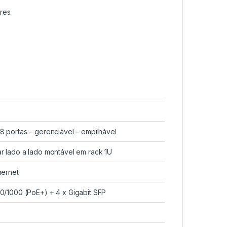
ores
8 portas – gerenciável – empilhável
ar lado a lado montável em rack 1U
hernet
00/1000 (PoE+) + 4 x Gigabit SFP