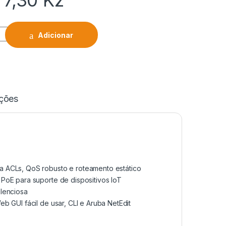
77,30
Kz
Adicionar
ações
a ACLs, QoS robusto e roteamento estático
PoE para suporte de dispositivos IoT
ilenciosa
b GUI fácil de usar, CLI e Aruba NetEdit