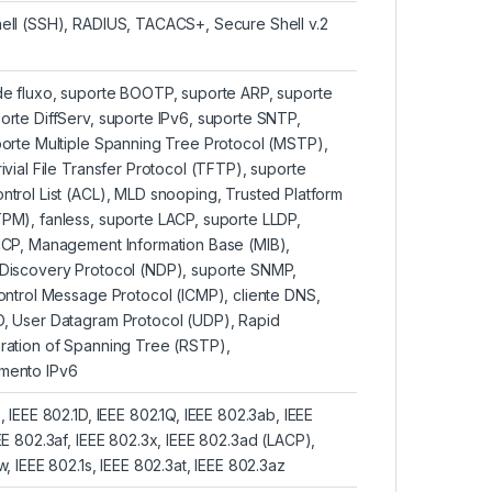
ell (SSH), RADIUS, TACACS+, Secure Shell v.2
de fluxo, suporte BOOTP, suporte ARP, suporte
orte DiffServ, suporte IPv6, suporte SNTP,
porte Multiple Spanning Tree Protocol (MSTP),
ivial File Transfer Protocol (TFTP), suporte
ntrol List (ACL), MLD snooping, Trusted Platform
PM), fanless, suporte LACP, suporte LLDP,
HCP, Management Information Base (MIB),
Discovery Protocol (NDP), suporte SNMP,
Control Message Protocol (ICMP), cliente DNS,
, User Datagram Protocol (UDP), Rapid
ration of Spanning Tree (RSTP),
mento IPv6
, IEEE 802.1D, IEEE 802.1Q, IEEE 802.3ab, IEEE
EE 802.3af, IEEE 802.3x, IEEE 802.3ad (LACP),
w, IEEE 802.1s, IEEE 802.3at, IEEE 802.3az