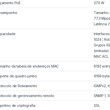
çamento PoE
370 W
esempenho
Tamanho d
77,3 Mpps
Latência (
pacidade
Interfaces
1024 ¦ Rot
Grupos IG
(entrada):
MAC ACL (
manho da tabela de endereços MAC
8192 entr
porte de quadro jumbo
9198 byte
otocolo de Roteamento
IGMPv2, 
otocolo de gerenciamento remoto
SNMP 1, 
goritmo de criptografia
SSL