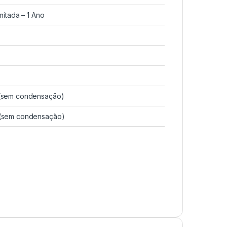
imitada – 1 Ano
 (sem condensação)
 (sem condensação)