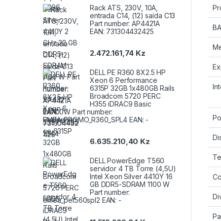
Rack ATS, 230V, 10A,
Pr
entrada C14, (12) saída C13
Part number: AP4421A
B
EAN: 731304432425
Me
2.472.161,74
Kz
Ex
DELL PE R360 8X2.5 HP
Xeon 6 Performance
In
6315P 32GB 1x480GB Rails
Broadcom 5720 PERC
H355 iDRAC9 Basic
2x700W Part number:
Po
EMEA_PROMO_R360_SPL4 EAN: -
Di
6.635.210,40
Kz
Te
DELL PowerEdge T560
servidor 4 TB Torre (4,5U)
Intel Xeon Silver 4410Y 16
Co
GB DDR5-SDRAM 1100 W
Part number:
Di
emea_pet560spl2 EAN: -
Pa