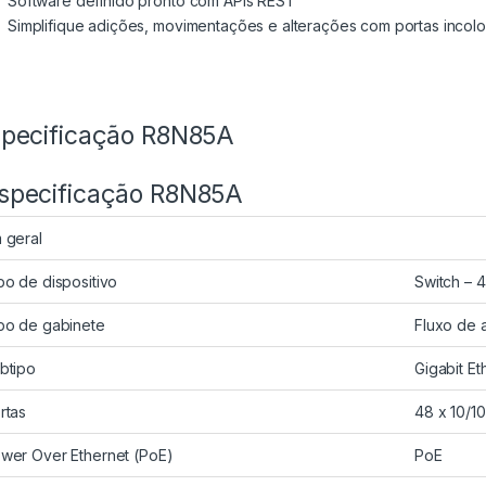
Software definido pronto com APIs REST
Simplifique adições, movimentações e alterações com portas incol
pecificação R8N85A
specificação R8N85A
 geral
po de dispositivo
Switch – 4
po de gabinete
Fluxo de 
btipo
Gigabit Et
rtas
48 x 10/1
wer Over Ethernet (PoE)
PoE