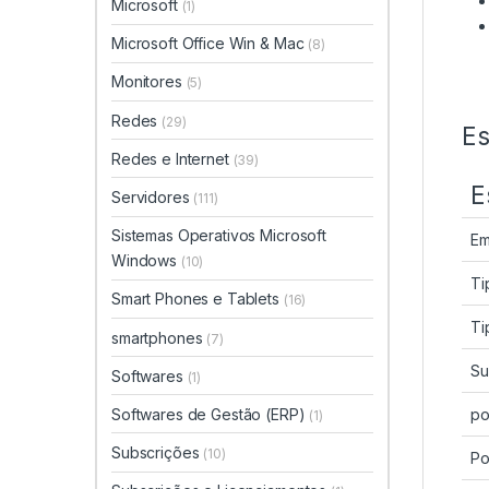
Microsoft
(1)
Microsoft Office Win & Mac
(8)
Monitores
(5)
Redes
(29)
Es
Redes e Internet
(39)
E
Servidores
(111)
Sistemas Operativos Microsoft
Em
Windows
(10)
Ti
Smart Phones e Tablets
(16)
Ti
smartphones
(7)
Su
Softwares
(1)
Softwares de Gestão (ERP)
po
(1)
Subscrições
(10)
Po