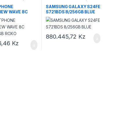
nes
smartphones
PHONE
SAMSUNG GALAXY S24FE
IEW WAVE 8C
S721BDS 8/256GB BLUE
GB ROXO
880.445,72
Kz
6,46
Kz