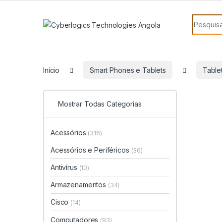
Skip to navigation
Skip to content
Search f
Início
Smart Phones e Tablets
Table
Mostrar Todas Categorias
Acessórios
(316)
Acessórios e Periféricos
(36)
Antivírus
(10)
Armazenamentos
(34)
Cisco
(14)
Computadores
(93)