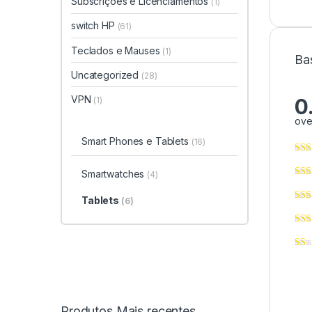
Subscrições e Licenciamentos
(1)
switch HP
(61)
Teclados e Mauses
(1)
Ba
Uncategorized
(28)
VPN
0
(1)
ove
Smart Phones e Tablets
(16)
Smartwatches
(4)
Tablets
(6)
Produtos Mais recentes