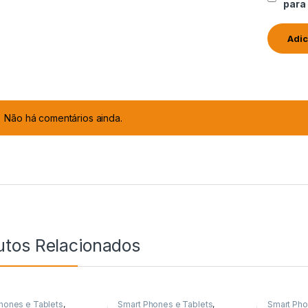
para
Não há comentários ainda.
utos Relacionados
hones e Tablets
,
Smart Phones e Tablets
,
Smart Pho