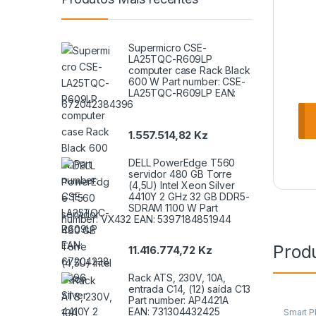
Supermicro CSE-
LA25TQC-R609LP
computer case Rack Black
600 W Part number: CSE-
LA25TQC-R609LP EAN:
672042384396
1.557.514,82
Kz
DELL PowerEdge T560
servidor 480 GB Torre
(4,5U) Intel Xeon Silver
4410Y 2 GHz 32 GB DDR5-
SDRAM 1100 W Part
number: VX432 EAN: 5397184851944
Prod
11.416.774,72
Kz
Rack ATS, 230V, 10A,
entrada C14, (12) saída C13
Part number: AP4421A
EAN: 731304432425
Smart P