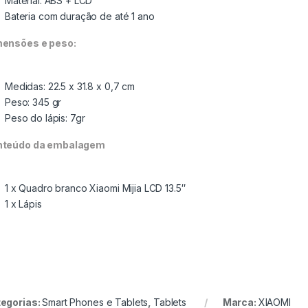
Material: ABS + LCD
Bateria com duração de até 1 ano
ensões e peso:
Medidas: 22.5 x 31.8 x 0,7 cm
Peso: 345 gr
Peso do lápis: 7gr
nteúdo da embalagem
1 x Quadro branco Xiaomi Mijia LCD 13.5″
1 x Lápis
egorias:
Smart Phones e Tablets
,
Tablets
Marca:
XIAOMI