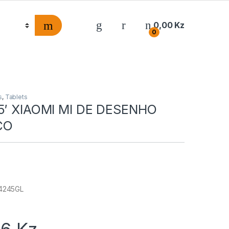
0,00
Kz
0
s
,
Tablets
5′ XIAOMI MI DE DESENHO
CO
4245GL