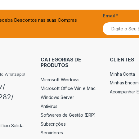
Email
*
 Receba Descontos nas suas Compras
CATEGORIAS DE
CLIENTES
PRODUTOS
Minha Conta
elo Whatsapp!
Microsoft Windows
Minhas Encom
7/
Microsoft Office Win e Mac
Acompanhar 
282/
Windows Server
Antivírus
Softwares de Gestão (ERP)
Subscrições
fício Solida
Servidores