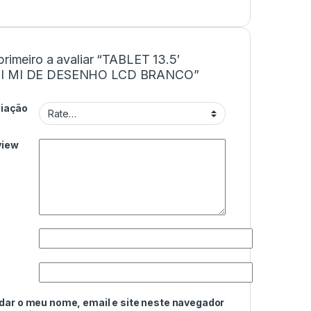
primeiro a avaliar “TABLET 13.5′
I MI DE DESENHO LCD BRANCO”
liação
view
dar o meu nome, email e site neste navegador