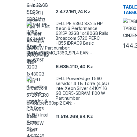
Tablets
TABLE
2.472.161,74
Kz
TAB60
CINZ
DELL PE R360 8X2.5 HP
Xeon 6 Performance
6315P 32GB 1x480GB Rails
Broadcom 5720 PERC
H355 iDRAC9 Basic
144.
2x700W Part number:
EMEA_PROMO_R360_SPL4 EAN: -
6.635.210,40
Kz
DELL PowerEdge T560
servidor 4 TB Torre (4,5U)
Intel Xeon Silver 4410Y 16
GB DDR5-SDRAM 1100 W
Part number:
emea_pet560spl2 EAN: -
11.519.269,84
Kz