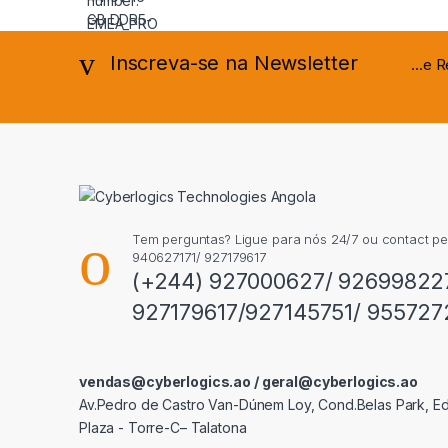
Inscreva-se na Newsletter
...e
Tem perguntas? Ligue para nós 24/7 ou contact p
940627171/ 927179617
(+244) 927000627/ 92699822
927179617/927145751/ 955727
vendas@cyberlogics.ao / geral@cyberlogics.ao
Av.Pedro de Castro Van-Dúnem Loy, Cond.Belas Park, Edi
Plaza - Torre-C– Talatona