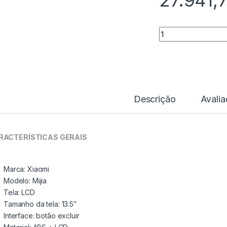
27.941,
Quantidade
Descrição
Avali
RACTERÍSTICAS GERAIS
Marca: Xiaomi
Modelo: Mijia
Tela: LCD
Tamanho da tela: 13.5″
Interface: botão excluir