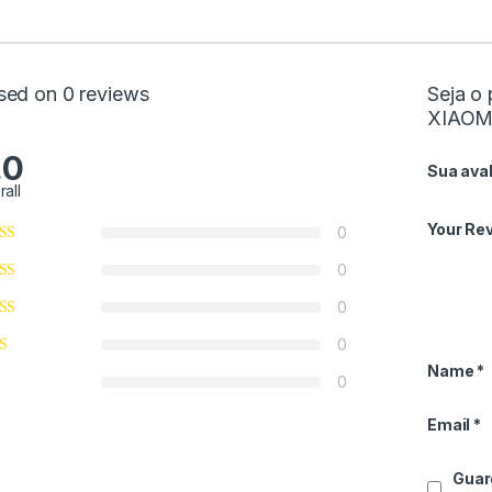
sed on 0 reviews
Seja o 
XIAOM
.0
Sua ava
rall
Your Re
0
0
0
0
Name
*
0
Email
*
Guar