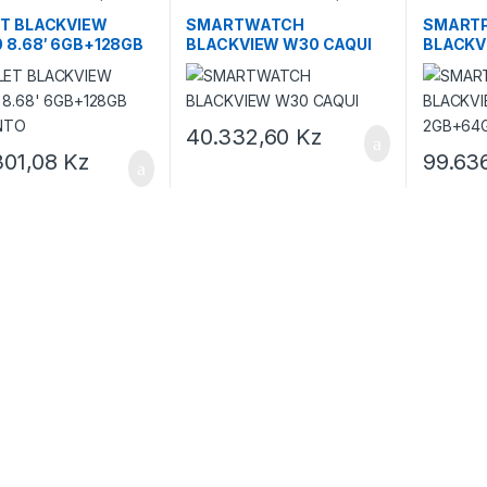
Smartwatches
smartpho
T BLACKVIEW
SMARTWATCH
SMART
 8.68′ 6GB+128GB
BLACKVIEW W30 CAQUI
BLACKV
ENTO
2GB+64
40.332,60
Kz
301,08
Kz
99.63