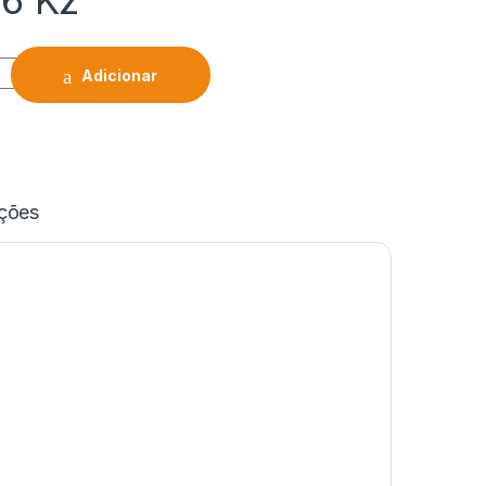
76
Kz
Adicionar
ações