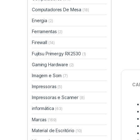
Computadores De Mesa
(18)
Energia
(2)
Ferramentas
(2)
Firewall
(14)
Fujitsu Primergy RX2530
(1)
Gaming Hardware
(2)
Imagem e Som
(7)
CA
Impressoras
(5)
Impressoras e Scanner
(8)
informática
(63)
Marcas
(169)
Material de Escritório
(10)