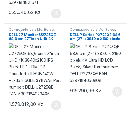
555.040,62
Kz
Computadores e Monitores
,
Computadores e Monitores
,
informática
informática
DELL 27 Monitor U2725QE
DELL P Series P2723QE 68.6
68,6 cm 27″inch UHD 4K
cm (27″) 3840 x 2160 pixels
3840×2160 IPS Black LED
4K Ultra HD LCD Black, Silver
HDMI DP Thunderbolt HUB
Part number: DELL-P2723QE
140W RJ-45 2,5GbE 3YBWAE
EAN: 5397184656808
Part number: DELL-U2725QE
EAN: 5397184923405
916.290,96
Kz
1.579.812,00
Kz