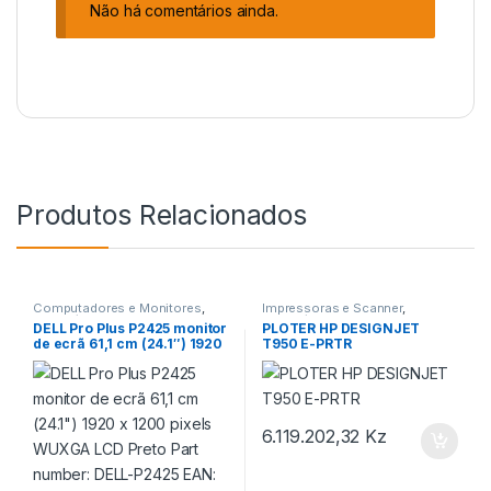
Não há comentários ainda.
Produtos Relacionados
Computadores e Monitores
,
Impressoras e Scanner
,
informática
informática
,
Ploter
DELL Pro Plus P2425 monitor
PLOTER HP DESIGNJET
de ecrã 61,1 cm (24.1″) 1920
T950 E-PRTR
x 1200 pixels WUXGA LCD
Preto Part number: DELL-
P2425 EAN: 5397184821671
6.119.202,32
Kz