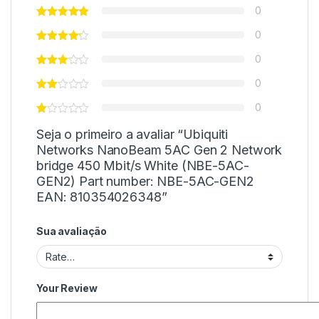
0
0
0
0
0
Seja o primeiro a avaliar “Ubiquiti
Networks NanoBeam 5AC Gen 2 Network
bridge 450 Mbit/s White (NBE-5AC-
GEN2) Part number: NBE-5AC-GEN2
EAN: 810354026348”
Sua avaliação
Your Review