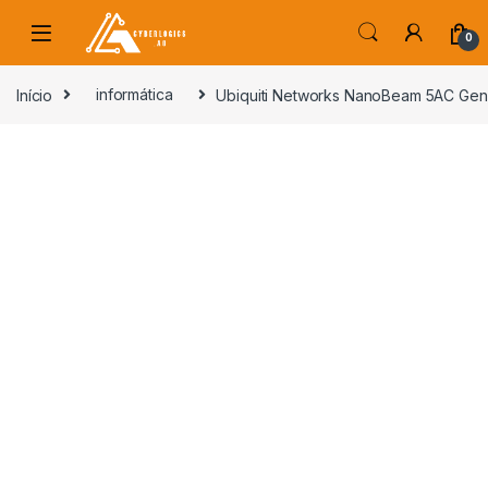
Skip to navigation
Skip to content
0
s
Início
informática
Ubiquiti Networks NanoBeam 5AC Gen