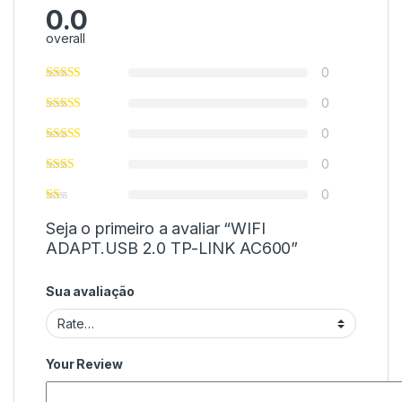
0.0
overall
0
0
0
0
0
Seja o primeiro a avaliar “WIFI
ADAPT.USB 2.0 TP-LINK AC600”
Sua avaliação
Your Review