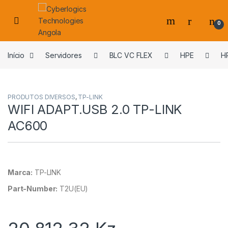
Skip to navigation
Skip to content
0
s
Início
Servidores
BLC VC FLEX
HPE
H
PRODUTOS DIVERSOS
,
TP-LINK
WIFI ADAPT.USB 2.0 TP-LINK
AC600
Marca:
TP-LINK
Part-Number:
T2U(EU)