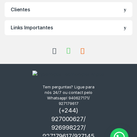
Clientes
Links Importantes
Tem perguntas? Ligue para
nós 24/7 ou contact pelo
Whatsapp! 940627171/
927179617
(+244)
927000627/
926998227/
927179617/927145